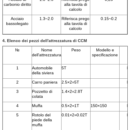
carbonio diritto
alla tavola di
calcolo
Acciaio
1.3~2.0
Riferisca prego
0.15~0.2
bassolegato
alla tavola di
calcolo
4. Elenco dei pezzi dell'attrezzatura di CCM
№
Nome
Peso
Modello e
dell'attrezzatura
specificazione
1
Automobile
5T
I
della siviera
2
Carro paniera
2.5×2=5T
I
3
Pozzetto di
1.4×2=2.8T
colata
4
Muffa
0.5×2=1T
150×150
I
5
Rotolo del
0.01×2=0.02T
I
piede della
muffa