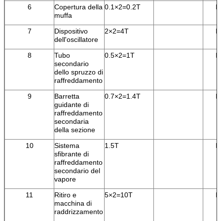
6
Copertura della
0.1×2=0.2T
I
muffa
7
Dispositivo
2×2=4T
I
dell'oscillatore
8
Tubo
0.5×2=1T
I
secondario
dello spruzzo di
raffreddamento
9
Barretta
0.7×2=1.4T
I
guidante di
raffreddamento
secondaria
della sezione
10
Sistema
1.5T
I
sfibrante di
raffreddamento
secondario del
vapore
11
Ritiro e
5×2=10T
I
macchina di
raddrizzamento