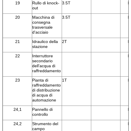
19
Rullo di knock-
3.5T
I
out
20
Macchina di
3.5T
I
consegna
trasversale
d'acciaio
21
Idraulico della
2T
I
stazione
22
Interruttore
I
secondario
dell'acqua di
raffreddamento
23
Pianta di
1T
I
raffreddamento
di distribuzione
di acqua di
automazione
24,1
Pannello di
I
controllo
24,2
Strumento del
I
campo