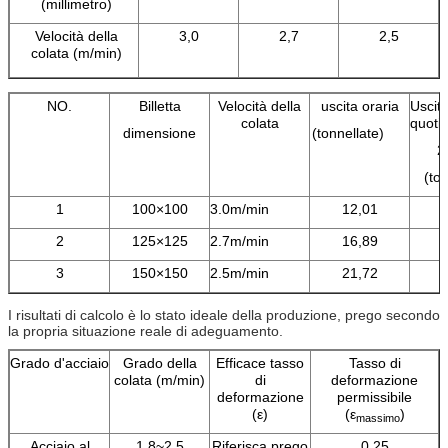
(millimetro)
Velocità della
3,0
2,7
2,5
colata (m/min)
NO.
Billetta
Velocità della
uscita oraria
Uscit
colata
quoti
dimensione
(tonnellate)
2
(ton
1
100×100
3.0m/min
12,01
2
125×125
2.7m/min
16,89
3
150×150
2.5m/min
21,72
I risultati di calcolo è lo stato ideale della produzione, prego secondo
la propria situazione reale di adeguamento.
Grado d'acciaio
Grado della
Efficace tasso
Tasso di
colata (m/min)
di
deformazione
deformazione
permissibile
(ε)
(ε
)
massimo
Acciaio al
1.8~2.5
Riferisca prego
0,25