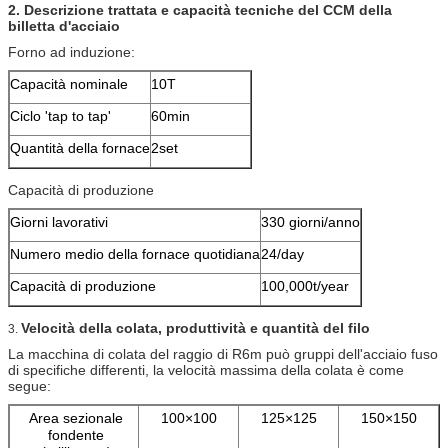
2. Descrizione trattata e capacità tecniche del CCM della
billetta d'acciaio
Forno ad induzione:
Capacità nominale
10T
Ciclo 'tap to tap'
60min
Quantità della fornace
2set
Capacità di produzione
Giorni lavorativi
330 giorni/anno
Numero medio della fornace quotidiana
24/day
Capacità di produzione
100,000t/year
Velocità della colata, produttività e quantità del filo
3.
La macchina di colata del raggio di R6m può gruppi dell'acciaio fuso
di specifiche differenti, la velocità massima della colata è come
segue:
Area sezionale
100×100
125×125
150×150
fondente