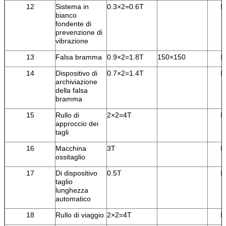
12
Sistema in
0.3×2=0.6T
I
bianco
fondente di
prevenzione di
vibrazione
13
Falsa bramma
0.9×2=1.8T
150×150
I
14
Dispositivo di
0.7×2=1.4T
I
archiviazione
della falsa
bramma
15
Rullo di
2×2=4T
I
approccio dei
tagli
16
Macchina
3T
I
ossitaglio
17
Di dispositivo
0.5T
I
taglio
lunghezza
automatico
18
Rullo di viaggio
2×2=4T
I