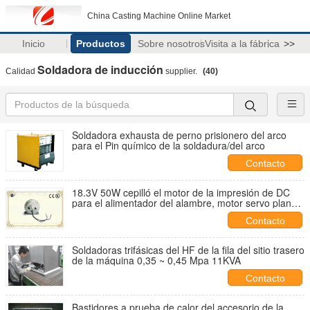
China Casting Machine Online Market
Inicio
Productos
Sobre nosotros
Visita a la fábrica
>>
Soldadora de inducción
Calidad
supplier.
(40)
Soldadora exhausta de perno prisionero del arco
para el Pin químico de la soldadura/del arco
Contacto
18.3V 50W cepilló el motor de la impresión de DC
para el alimentador del alambre, motor servo plano
de la impresora
Contacto
Soldadoras trifásicas del HF de la fila del sitio trasero
de la máquina 0,35 ~ 0,45 Mpa 11KVA
Contacto
Bastidores a prueba de calor del accesorio de la