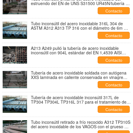
estruendo del EN de UNS S31500 UR45N/tubería de
acero a dos caras retirada a frío
Contacto
Tubo inconsútil del acero inoxidable 316L 304 de
ASTM A312 A313 TP 316 con el diámetro de 6m m -
de 219m m
Contacto
A213 A249 pulió la tubería de acero inoxidable
inconsútil con 904L estándar del EN 1,4539 AISI
NO8904
Contacto
Tubería de acero inoxidable soldada con autógena
XXS laminada en caliente conservada en vinagre
ASTM A312 A312M TP304 de XS para la sustancia
Contacto
química
Tubería de acero inoxidable inconsútil 317L de
TP304 TP304L TP316L 317 para el tratamiento de
aguas, grueso de 0.6m m - de 60m m
Contacto
Tubo inconsútil retirado a frío recocido A312 TP310S
del acero inoxidable de los VAGOS con el grueso de
0.9m m a de 25m m