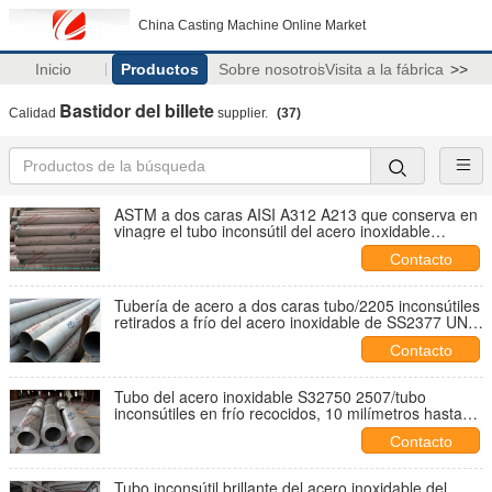
China Casting Machine Online Market
Inicio
Productos
Sobre nosotros
Visita a la fábrica
>>
Bastidor del billete
Calidad
supplier.
(37)
ASTM a dos caras AISI A312 A213 que conserva en
vinagre el tubo inconsútil del acero inoxidable
retirado a frío para el cambiador de calor
Contacto
Tubería de acero a dos caras tubo/2205 inconsútiles
retirados a frío del acero inoxidable de SS2377 UNS
S31803 para la estructura
Contacto
Tubo del acero inoxidable S32750 2507/tubo
inconsútiles en frío recocidos, 10 milímetros hasta
323.8m m OD
Contacto
Tubo inconsútil brillante del acero inoxidable del