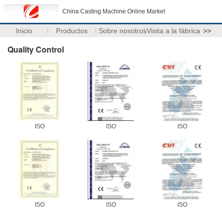
China Casting Machine Online Market
Inicio
Productos
Sobre nosotros
Visita a la fábrica
>>
Quality Control
ISO
ISO
ISO
ISO
ISO
ISO