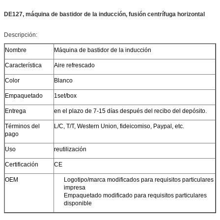
DE127, máquina de bastidor de la inducción, fusión centrífuga horizontal
Descripción:
Nombre
Máquina de bastidor de la inducción
Característica
Aire refrescado
Color
Blanco
Empaquetado
1set/box
Entrega
en el plazo de 7-15 días después del recibo del depósito.
Términos del
L/C, T/T, Western Union, fideicomiso, Paypal, etc.
pago
Uso
reutilización
Certificación
CE
OEM
Logotipo/marca modificados para requisitos particulares
impresa
Empaquetado modificado para requisitos particulares
disponible