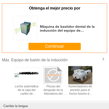
Obtenga el mejor precio por
Máquina de bastidor dental de la
inducción del equipo de
laboratorio horizontal para el
hospital
Continuar
Equipo de fusión de la inducción
Más
ignifugan
Leche automática
Piezas del
Aumentadores de
horno fus
oltura
de la caja del
desgaste de la
presión para el
la indu
 aislada
cartón de
trituradora del
horno fusorio de
eral
papel/máquina de
repuesto del
la inducción del
ico del
rellenar aséptica
acero de las
vacío
ble
125 del jugo -
placas del
Cambie la lengua
350ml
mandíbula con