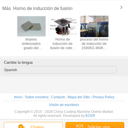
Horno de inducción de fusión
Más
ión que
Imanes
Horno de
proceso del horno
Horno fu
rite
sinterizados
inducción de
de inducción de
eléctrico 
endo el
grado del
fusión de cobre,
1500KG 360KW
presión p
1500KG
neodimio del
Shell de aluminio
del cobre, horno
cobre, ho
horno de
bloque N52,
de inducción de
inducción
ecuencia
imanes
alta frecuencia
en c
Cambie la lengua
permanentes de
la tierra rara
Spanish
Inicio
|
Sobre nosotros
|
Contacto
|
Mapa del Sitio
|
Privacy Policy
Visión de escritorio
Copyright © 2015 - 2026 China Casting Machine Online Market.
All rights reserved. Developed by
ECER
Chatea
Solicitar una