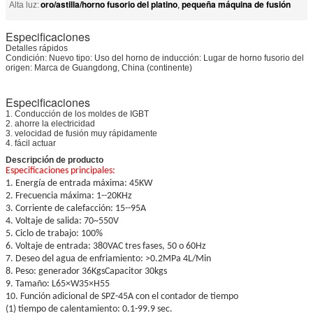
oro/astilla/horno fusorio del platino
pequeña máquina de fusión
Alta luz:
,
Especificaciones
Detalles rápidos
Condición: Nuevo tipo: Uso del horno de inducción: Lugar de horno fusorio del
origen: Marca de Guangdong, China (continente)
Especificaciones
1. Conducción de los moldes de IGBT
2. ahorre la electricidad
3. velocidad de fusión muy rápidamente
4. fácil actuar
Descripción de producto
Especificaciones principales:
1. Energía de entrada máxima: 45KW
2. Frecuencia máxima: 1--20KHz
3. Corriente de calefacción: 15--95A
4. Voltaje de salida: 70~550V
5. Ciclo de trabajo: 100%
6. Voltaje de entrada: 380VAC tres fases, 50 o 60Hz
7. Deseo del agua de enfriamiento: >0.2MPa 4L/Min
8. Peso: generador 36KgsCapacitor 30kgs
9. Tamaño: L65×W35×H55
10. Función adicional de SPZ-45A con el contador de tiempo
(1) tiempo de calentamiento: 0.1-99.9 sec.