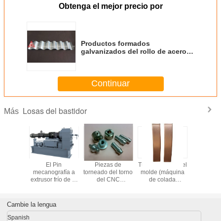
Obtenga el mejor precio por
Productos formados
galvanizados del rollo de acero
de la cubierta de piso de acero
0.4m m - 0.8m m
Continuar
Losas del bastidor
Más
ipos de
El Pin
Piezas de
Tubo de cobre del
El CE de 
 de acero
mecanografía a
torneado del torno
molde (máquina
en el tech
esistencia
extrusor frío de la
del CNC
de colada
unidad 
B 500E
alimentación el
modificado para
continua)
bobina de
maron
arrabio ningunos
requisitos
del sitio
 refuerzo
contaminación
particulares del
220v/230v 
Cambie la lengua
icas
Nosie bajo
tornillo y de los
pompa de
cualquier color
envases de acero
Spanish