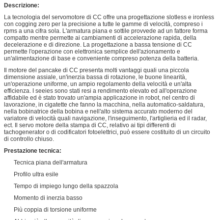
Descrizione:
La tecnologia del servomotore di CC offre una progettazione slotless e ironless
con cogging zero per la precisione a tutte le gamme di velocità, compreso i
rpms a una cifra sola. L'armatura piana e sottile provvede ad un fattore forma
compatto mentre permette ai cambiamenti di accelerazione rapida, della
decelerazione e di direzione. La progettazione a bassa tensione di CC
permette l'operazione con elettronica semplice dell'azionamento e
un'alimentazione di base e conveniente compreso potenza della batteria.
Il motore del pancake di CC presenta molti vantaggi quali una piccola
dimensione assiale, un'inerzia bassa di rotazione, le buone linearità,
un'operazione uniforme, un ampio regolamento della velocità e un'alta
efficienza. I seeies sono stati resi a rendimento elevato ed all'operazione
affidabile ed è stato trovato un'ampia applicazione in robot, nel centro di
lavorazione, in cigatette che fanno la macchina, nella automatico-saldatura,
nella bobinatrice della bobina e nell'alto sistema accurato moderno del
variatore di velocità quali navigazione, l'inseguimento, l'artiglieria ed il radar,
ect. Il servo motore della stampa di CC, relativo ai tipi differenti di
tachogenerator o di codificatori fotoelettrici, può essere costituito di un circuito
di controllo chiuso.
Prestazione tecnica:
Tecnica piana dell'armatura
Profilo ultra esile
Tempo di impiego lungo della spazzola
Momento di inerzia basso
Più coppia di torsione uniforme