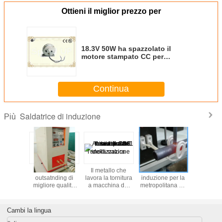
Ottieni il miglior prezzo per
18.3V 50W ha spazzolato il
motore stampato CC per
l'alimentatore del cavo, servo
motore piano della stampatrice
Continua
Saldatrice di induzione
Più
ate
Produttore
Il metallo che
Saldatrice di
Macchina 
stenti del
outsatnding di
lavora la tornitura
induzione per la
della sald
ivo della
migliore qualità
a macchina del
metropolitana ed
arco per 
elettrica,
della saldatrice ad
tornio di CNC
il tubo (JL-15KW)
chimico ar
l'acciaio
alta frequenza di
Aluminum6061 si
saldat
so
induzione di
separa
Cambi la lingua
vendita calda
l'anodizzazione