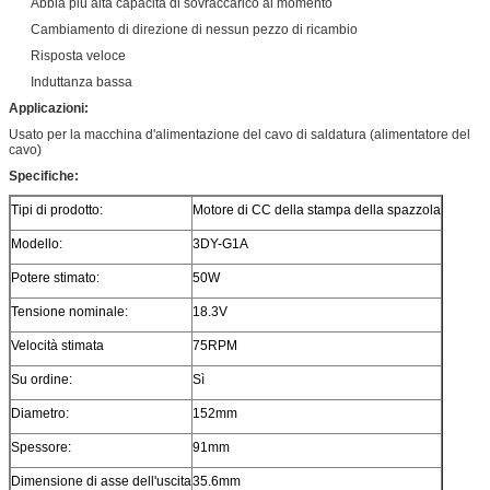
Abbia più alta capacità di sovraccarico al momento
Cambiamento di direzione di nessun pezzo di ricambio
Risposta veloce
Induttanza bassa
Applicazioni:
Usato per la macchina d'alimentazione del cavo di saldatura (alimentatore del
cavo)
Specifiche:
Tipi di prodotto:
Motore di CC della stampa della spazzola
Modello:
3DY-G1A
Potere stimato:
50W
Tensione nominale:
18.3V
Velocità stimata
75RPM
Su ordine:
Sì
Diametro:
152mm
Spessore:
91mm
Dimensione di asse dell'uscita
35.6mm