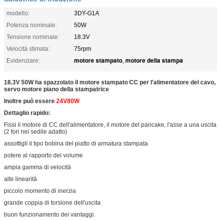
modello:
3DY-G1A
Potenza nominale:
50W
Tensione nominale:
18.3V
Velocità stimata:
75rpm
motore stampato
motore della stampa
Evidenziare:
,
18.3V 50W ha spazzolato il motore stampato CC per l'alimentatore del cavo,
servo motore piano della stampatrice
Inoltre può essere
24V80W
Dettaglio rapido:
Fissi il motore di CC dell'alimentatore, il motore del pancake, l'asse a una uscita
(2 fori nel sedile adatto)
assottigli il tipo bobina del piatto di armatura stampata
potere al rapporto del volume
ampia gamma di velocità
alte linearità
piccolo momento di inerzia
grande coppia di torsione dell'uscita
buon funzionamento dei vantaggi.