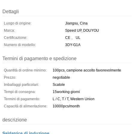
Dettagli
Luogo di origine:
Jiangsu, Cina
Marca:
Speed UP, DOUYOU
Certificazione:
CE 、 UL
Numero di modello:
3DY-G1A
Termini di pagamento e spedizione
Quantità di ordine minimo:
100pcs, campione accolto favorevolmente
Prezzo:
negotiable
Imballaggi particolari:
Scatole
Tempi di consegna:
15working giorni
Termini di pagamento:
L / C, T / T, Western Union
Capacità di alimentazione:
10000pcs/month
descrizione
Saldatrice di induzione