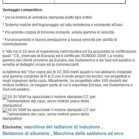
Vantaggio competitivo:
* Usi la bobina di armatura stampata piatto tipa sottile
* Sistema mobile dell'ingranaggio ad alta resistenza e resistente all'uso.
* Più grande coppia di torsione iniziante, ampia gamma di velocità.
* Funzionamento e buona prestazione a bassa velocità per abilità di
commutazione
il *We ha in 10 anni di esperienza nell'industria ed ha acquistato le certificazioni
quali " CE„ (mercato di Europa) ed il certificato ISO9000-2008. La nostra
gamma dei clienti proviene da Europa, dal Sudamerica e da Sud-est asiatico a
vendita al dettaglio locale ed ai commercianti.
la fabbrica del *Our copre più di 10, 000 metri quadri e noi abbiamo installato
una gamma completa di R & S con il nostri propri nei tecnici, nei progettisti e
negli ingegneri della casa. Attualmente, ha progettato oltre 100 modelli del
motore elettrico, la maggior parte di cui è esportata Europa, nel Sudamerica e
Sud-est asiatico.
macchina del radiatore di induzione
Etichette:
,
Saldatrice di alluminio
Macchina della saldatura ad arco
,