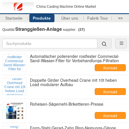
China Casting Machine Online Market
Startseite
Produkte
Über uns
Fabrik Tour
>>
Stranggießen-Anlage
Qualität
supplier.
(37)
Automatischer polierender rostfester Commecial-
Sand-Wasser-Filter für Vorbehandlungs-Filtration
Kontakt
Doppelte Girder Overhead Crane mit 10t heben
Load modularer Aufbau
Kontakt
Roheisen-Sägemehl-Brikettieren-Presse
Kontakt
Form-Stahl Gerad-Zahn Ring-Neigungs-Gänge,