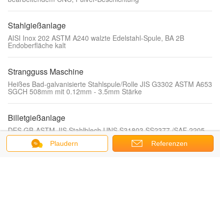
Stahlgießanlage
AISI Inox 202 ASTM A240 walzte Edelstahl-Spule, BA 2B
Endoberfläche kalt
Strangguss Maschine
Heißes Bad-galvanisierte Stahlspule/Rolle JIS G3302 ASTM A653
SGCH 508mm mit 0.12mm - 3.5mm Stärke
Billetgießanlage
DES GB-ASTM JIS Stahlblech UNS S31803 SS2377 /SAF 2205
en-LÄRM Duplex-Edelstahlblech-/2000mm
Plaudern
Referenzen
CCM Stranggießen-Maschine
Helle Seife beschichtete Edelstahl-Bindungs-Draht ER308L
ER309L ER310 ER316L mit 0,040 Millimeter – 16mm
Durchmesser
Billet-Casting