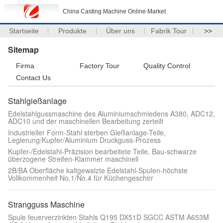
China Casting Machine Online Market
Startseite
Produkte
Über uns
Fabrik Tour
>>
Sitemap
Firma
Factory Tour
Quality Control
Contact Us
Stahlgießanlage
Edelstahlgussmaschine des Aluminiumschmiedens A380, ADC12,
ADC10 und der maschinellen Bearbeitung zerteilt
Industrieller Form-Stahl sterben Gießanlage-Teile,
Legierung/Kupfer/Aluminium Druckguss-Prozess
Kupfer-/Edelstahl-Präzision bearbeitete Teile, Bau-schwarze
überzogene Streifen-Klammer maschinell
2B/BA Oberfläche kaltgewalzte Edelstahl-Spulen-höchste
Vollkommenheit No.1/No.4 für Küchengeschirr
Strangguss Maschine
Spule feuerverzinkten Stahls Q195 DX51D SGCC ASTM A653M