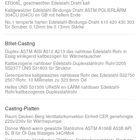
ER308L, geschweißter Edelstahl Draht kalt
Kaltgewalzter Edelstahl-Bindungs-Draht ASTM POLIERLÄRM
304CU 204CU en GB mit hellem Ende
No.1 temperte harten Edelstahl-Bindungs-Draht 410 420 430 303
für Scruber, 0.12mm bis 0.13mm Stärke
Billet-Casting
Duplex-ASTM AISI A312 A213 das nahtlose Edelstahl-Rohr in
Essig einlegend kaltbezogen für Wärmetauscher
Kaltbezogene nahtloser Edelstahl-Duplexstahlrohr Rohr/2205
SS2377 UNS S31803 für Struktur
Getempertes kaltgewalztes nahtloses Rohr des Edelstahl-S32750
2507/Rohr, 10 Millimeter zu 323.8mm Od
Helles UNS S31500 UR45N en-LÄRM nahtloser Edelstahl-
Rohr/kaltbezogenes Duplexstahlrohr
Casting-Platten
Raum-Decken-Berg-Ventilatorkonvektor-Einheit CER genehmigte
220v/230v für Wärmepumpe
Dünne Wand-warm gewalzte Stahlrohre ASTM A106B A53B API
5L B für Öl-Gas flüssiges 34CrMo4