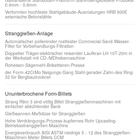
Galvanisierte Stahlboden-Plattform-Stahlrollengebildete Produkte
0.4mm - 0.8mm
Verformten hochfeste Stahlgebäude-Ausrüstungen HRB 500E
seismische Betonstähle
Stranggießen-Anlage
Automatischer polierender rostfester Commecial-Sand-Wasser-
Filter für Vorbehandlungs-Filtration
Doppelter Träger-elektrischer reisender Laufkran LH 10T-20m in
der Werkstatt mit CD-/MDhebemaschine
Roheisen-Sägemehl-Brikettieren-Presse
der Form-42CrMo Neigungs-Gang Stahl-gerader Zahn-des Ring-
32 für Bergbautrockner
Ununterbrochene Form-Billets
Strang R8m 3 sind völlig Billet Stranggießenmaschinen mit
einfacher abkühlender Bank
Gießwannen-Meßdüse für Stranggießen
Hohe Verdrängungs-Prozess-kupfernes Rohr Upcasting-
Betriebsstranggießen-Maschine
Energieverbrauch AISI ASTM niedrige 5 - 12 des Stranggießen-
Maschinen-Meter Billets CCM