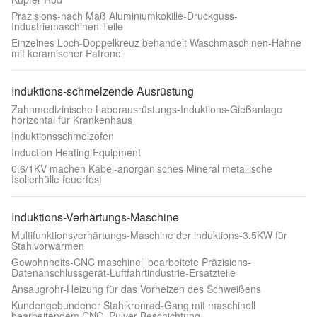
Präzisions-nach Maß Aluminiumkokille-Druckguss-
Industriemaschinen-Teile
Einzelnes Loch-Doppelkreuz behandelt Waschmaschinen-Hähne
mit keramischer Patrone
Induktions-schmelzende Ausrüstung
Zahnmedizinische Laborausrüstungs-Induktions-Gießanlage
horizontal für Krankenhaus
Induktionsschmelzofen
Induction Heating Equipment
0.6/1KV machen Kabel-anorganisches Mineral metallische
Isolierhülle feuerfest
Induktions-Verhärtungs-Maschine
Multifunktionsverhärtungs-Maschine der induktions-3.5KW für
Stahlvorwärmen
Gewohnheits-CNC maschinell bearbeitete Präzisions-
Datenanschlussgerät-Luftfahrtindustrie-Ersatzteile
Ansaugrohr-Heizung für das Vorheizen des Schweißens
Kundengebundener Stahlkronrad-Gang mit maschinell
bearbeitendem CNC, Pulver-Beschichtung