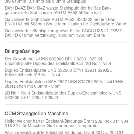
JIS 610mm, 0.14mm bis 3.0mm Stahlspule
DX51D+AZ DX51D+Z walzte Stahlspule der heißes Bad-
galvanisierte Stahlspulen-/ASTM A653 508mm kalt
Galvanisierte Stahlspule ASTM A653 JIS 3302 heißen Bad-
EN10143 mit 508mm Spule Identifikation für Dach/äußere Wand
Galvanisierter Stahlspulen-großer Flitter SGCC DX51D DX53D
DX54D 610mm Verzinkung, 1000mm 1250mm Breite
Billetgießanlage
Der Gewohnheits-UNS S32900 DP11 329J1 329J2L
Endstahlplatte Duplex-des Edelstahlblech-/2B No.1 No.4
Duplex-Endstahlplatte UNS S32900 DP11 329J1 329J2L
Edelstahlblech-/2B No.1 No.4
Duplex-Edelstahlblech SAF 2507 UNS S32750 W-Nr1.4410/BV
überziehen mit 0.3mm - 3mm
2B No.1 No.4 Endstahlplatte des Duplex-Edelstahlblech-/UNS
S32900 DP11 329J1 329J2L
CCM Stranggießen-Maschine
Heller weicher harter Edelstahl-Bindungs-Draht 202 Inox 314 304
316 321 für Maschen-Gurt der hohen Temperatur
Warm gewalzt/walzte Edelstahl-Bindungs-Draht 304CU 204CU