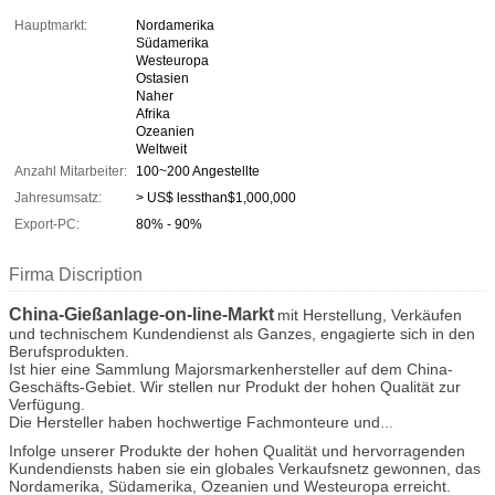
Hauptmarkt:
Nordamerika
Südamerika
Westeuropa
Ostasien
Naher
Afrika
Ozeanien
Weltweit
Anzahl Mitarbeiter:
100~200 Angestellte
Jahresumsatz:
> US$ lessthan$1,000,000
Export-PC:
80% - 90%
Firma Discription
China-Gießanlage-on-line-Markt
mit Herstellung, Verkäufen
und technischem Kundendienst als Ganzes, engagierte sich in den
Berufsprodukten.
Ist hier eine Sammlung Majorsmarkenhersteller auf dem China-
Geschäfts-Gebiet. Wir stellen nur Produkt der hohen Qualität zur
Verfügung.
Die Hersteller haben hochwertige Fachmonteure und
fortgeschrittene moderne Produktionsausrüstung. Alle Produkte
Infolge unserer Produkte der hohen Qualität und hervorragenden
stimmen mit internationalen Qualitätsstandards überein und werden
Kundendiensts haben sie ein globales Verkaufsnetz gewonnen, das
sehr in einer Vielzahl von verschiedenen Märkten weltweit
Nordamerika, Südamerika, Ozeanien und Westeuropa erreicht.
geschätzt. Ihre gut ausgerüsteten Anlagen und ausgezeichnete