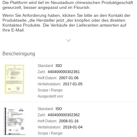
Die Plattform wird tief im Neustadium chinesischen Produktgeschäft
Qualitätskontrolle während aller Produktionsstufen ermöglichen uns,
gewurzelt, besser angepasst und im Flourish.
Gesamtkundendienst zu garantieren.
Wenn Sie Anforderung haben, klicken Sie bitte an den Kontakt der
Produktseite „die Hersteller jetzt „der knöpfen oder des direkten
Kontaktes Produkte. Die Verkäufe der Lieferanten antworten auf
Ihre E-Mail.
Bescheinigung
Standard:
ISO
Zahl:
440400000302361
Heft Datum:
2007-01-06
Verfallsdatum:
2017-01-05
Scope / Range:
Ausgestellt von:
Standard:
ISO
Zahl:
440400000302362
Heft Datum:
2008-01-16
Verfallsdatum:
2018-01-04
Scope / Range: