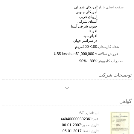
صفحه اصلی بازار:
آمریکای شمالی
آمریکای جنوبی
اروپای غربی
آسیای شرقی
جنوب شرقی آسیا
افریقا
اقیانوسیه
در سراسر جهان
تعداد کارمندان:
100~200مردم
فروش سالانه:
> US$ lessthan$1,000,000
صادرات کامپیوتر:
80% - 90%
توضیحات شرکت
گواهی
استاندارد:
ISO
عدد:
440400000302361
تاریخ صدور:
2007-01-06
تاریخ انقضا:
2017-01-05