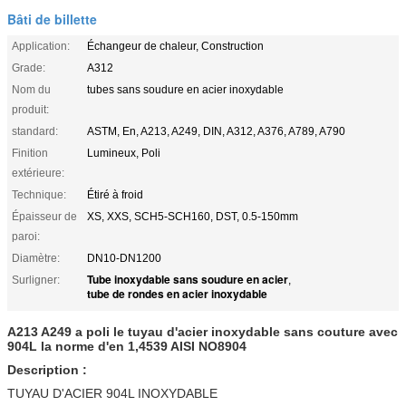
Bâti de billette
Application:
Échangeur de chaleur, Construction
Grade:
A312
Nom du
tubes sans soudure en acier inoxydable
produit:
standard:
ASTM, En, A213, A249, DIN, A312, A376, A789, A790
Finition
Lumineux, Poli
extérieure:
Technique:
Étiré à froid
Épaisseur de
XS, XXS, SCH5-SCH160, DST, 0.5-150mm
paroi:
Diamètre:
DN10-DN1200
Tube inoxydable sans soudure en acier
Surligner:
,
tube de rondes en acier inoxydable
A213 A249 a poli le tuyau d'acier inoxydable sans couture avec
904L la norme d'en 1,4539 AISI NO8904
Description :
TUYAU D'ACIER 904L INOXYDABLE