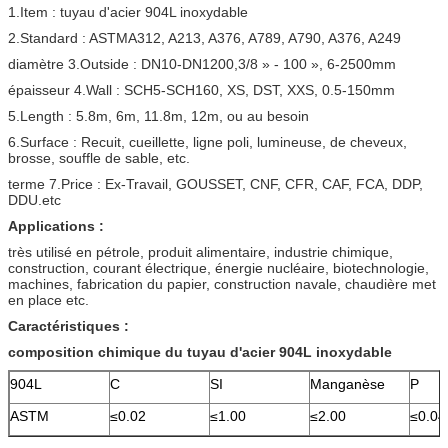
1.Item : tuyau d'acier 904L inoxydable
2.Standard : ASTMA312, A213, A376, A789, A790, A376, A249
diamètre 3.Outside : DN10-DN1200,3/8 » - 100 », 6-2500mm
épaisseur 4.Wall : SCH5-SCH160, XS, DST, XXS, 0.5-150mm
5.Length : 5.8m, 6m, 11.8m, 12m, ou au besoin
6.Surface : Recuit, cueillette, ligne poli, lumineuse, de cheveux,
brosse, souffle de sable, etc.
terme 7.Price : Ex-Travail, GOUSSET, CNF, CFR, CAF, FCA, DDP,
DDU.etc
Applications :
très utilisé en pétrole, produit alimentaire, industrie chimique,
construction, courant électrique, énergie nucléaire, biotechnologie,
machines, fabrication du papier, construction navale, chaudière met
en place etc.
Caractéristiques :
composition chimique du tuyau d'acier 904L inoxydable
904L
C
SI
Manganèse
P
ASTM
≤0.02
≤1.00
≤2.00
≤0.04