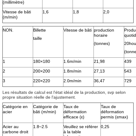
(millimètre)
Vitesse de bâti
1,6
1,8
2,0
(m/min)
NON.
Billette
Vitesse de bâti
production
Produ
horaire
quoti
taille
(tonnes)
20hou
(tonn
1
180×180
1.6m/min
21,98
439
2
200×200
1.8m/min
27,13
543
3
220×220
2.0m/min
36,47
729
Les résultats de calcul est l'état idéal de la production, svp selon
propre situation réelle de l'ajustement.
Catégorie en
Catégorie de
Taux de
Taux de
acier
bâti (m/min)
déformation
déformation
efficace (ε)
permis (εmax)
Acier au
1.8~2.5
Veuillez se référer
0,25
carbone droit
à la table