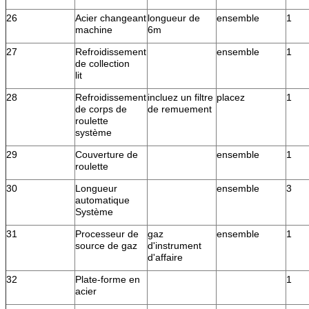
26
Acier changeant
longueur de
ensemble
1
machine
6m
27
Refroidissement
ensemble
1
de collection
lit
28
Refroidissement
incluez un filtre
placez
1
de corps de
de remuement
roulette
système
29
Couverture de
ensemble
1
roulette
30
Longueur
ensemble
3
automatique
Système
31
Processeur de
gaz
ensemble
1
source de gaz
d'instrument
d'affaire
32
Plate-forme en
1
acier