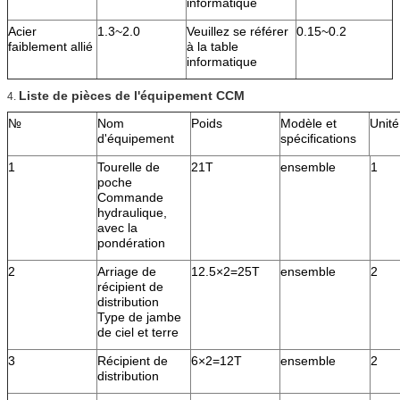
informatique
Acier
1.3~2.0
Veuillez se référer
0.15~0.2
faiblement allié
à la table
informatique
Liste de pièces de l'équipement CCM
4.
№
Nom
Poids
Modèle et
Unité
d'équipement
spécifications
1
Tourelle de
21T
ensemble
1
poche
Commande
hydraulique,
avec la
pondération
2
Arriage de
12.5×2=25T
ensemble
2
récipient de
distribution
Type de jambe
de ciel et terre
3
Récipient de
6×2=12T
ensemble
2
distribution