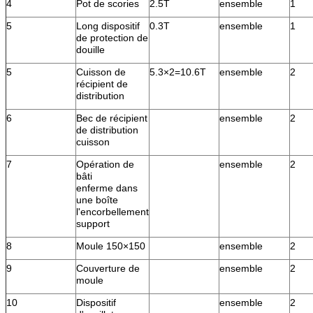
4
Pot de scories
2.5T
ensemble
1
5
Long dispositif
0.3T
ensemble
1
de protection de
douille
5
Cuisson de
5.3×2=10.6T
ensemble
2
récipient de
distribution
6
Bec de récipient
ensemble
2
de distribution
cuisson
7
Opération de
ensemble
2
bâti
enferme dans
une boîte
l'encorbellement
support
8
Moule 150×150
ensemble
2
9
Couverture de
ensemble
2
moule
10
Dispositif
ensemble
2