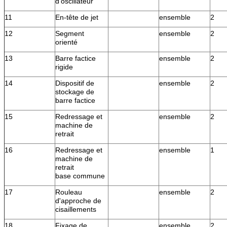
d'oscillateur
11
En-tête de jet
ensemble
2
12
Segment
ensemble
2
orienté
13
Barre factice
ensemble
2
rigide
14
Dispositif de
ensemble
2
stockage de
barre factice
15
Redressage et
ensemble
2
machine de
retrait
16
Redressage et
ensemble
1
machine de
retrait
base commune
17
Rouleau
ensemble
2
d'approche de
cisaillements
18
Fixage de
ensemble
2