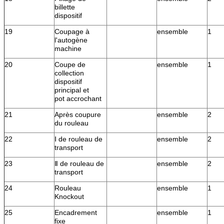
billette
dispositif
19
Coupage à
ensemble
1
l'autogène
machine
20
Coupe de
ensemble
1
collection
dispositif
principal et
pot accrochant
21
Après coupure
ensemble
2
du rouleau
22
Ⅰ de rouleau de
ensemble
2
transport
23
Ⅱ de rouleau de
ensemble
2
transport
24
Rouleau
ensemble
1
Knockout
25
Encadrement
ensemble
1
fixe