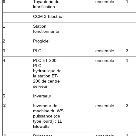
6
Tuyauterie de
ensemble
1
lubrification
CCM 3-Electric
1
Station
fonctionnante
2
Progiciel
3
PLC
ensemble
3
4
PLC ET-200
ensemble
1
PLC
hydraulique de
la station ET-
200 de centre
serveur
5
Inverseur
①
Inverseur de
ensemble
3
machine du WS
puissance (de
type lourd) : 11
kilowatts
②
Puissance
ensemble
3