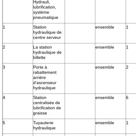
Hydrauli,
lubrification,
système
pneumatique
1
Station
ensemble
1
hydraulique de
centre serveur
2
La station
ensemble
1
hydraulique de
billette
3
Porte à
ensemble
2
rabattement
arrière
d'ascenseur
hydraulique
4
Station
ensemble
6
centralisée de
lubrification de
graisse
5
Tuyauterie
ensemble
1
hydraulique