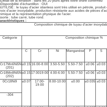
)Détail de la livraison : dans les 20 jours après votre ordre confirmez
)Disponibilité d'échantillon : OUI
)UTILISÉ : le tuyau d'acier stianless sont très utilisé en pétrole, produi
hoix d'acier inoxydable, production résistante aux acides de pièces d'ac
himique et la représentation physique de l'acier.
)sorte : tube carré, tube rond.
aractéristiques :
Composition chimique de tuyau d'acier inoxydab
Catégorie
Composition chimique %
C
Cr
Ni
Manganèse
P
S
1Cr17Mn6Ni5N
≤0.15
16.00-8.00
3.50-5.50
5.50-7.50
≤0.06
≤0.03
(201)
1Cr18Mn8Ni5N
≤0.15
17.0019.00
4.00-6.00
5.50-7.50
≤0.06
≤0.03
(202)
0Cr18Ni9
≤0.07
17.00-
8.00-10.00
≤0.00
≤0.035
≤0.03
19.00
-304