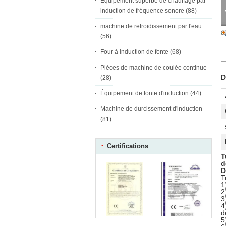
Équipement superbe de chauffage par
induction de fréquence sonore
(88)
machine de refroidissement par l'eau
(56)
Four à induction de fonte
(68)
Pièces de machine de coulée continue
D
(28)
Équipement de fonte d'induction
(44)
Machine de durcissement d'induction
(81)
Certifications
T
d
D
T
1
2
3
4
d
5