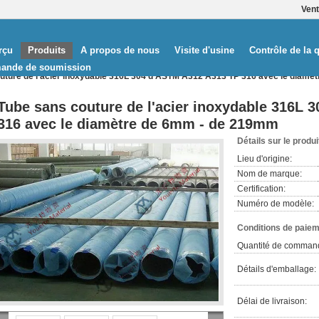
Ven
rçu
Produits
A propos de nous
Visite d'usine
Contrôle de la q
ande de soumission
uture de l'acier inoxydable 316L 304 d'ASTM A312 A313 TP 316 avec le diam
Tube sans couture de l'acier inoxydable 316L 
316 avec le diamètre de 6mm - de 219mm
Détails sur le produi
Lieu d'origine:
Nom de marque:
Certification:
Numéro de modèle:
Conditions de paiem
Quantité de comman
Détails d'emballage:
Délai de livraison: