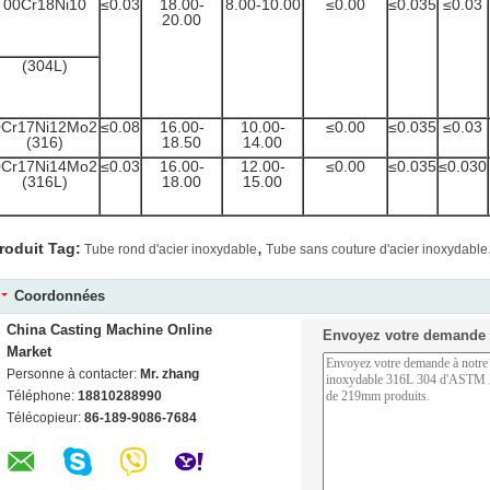
00Cr18Ni10
≤0.03
18.00-
8.00-10.00
≤0.00
≤0.035
≤0.03
20.00
(304L)
0Cr17Ni12Mo2
≤0.08
16.00-
10.00-
≤0.00
≤0.035
≤0.03
(316)
18.50
14.00
0Cr17Ni14Mo2
≤0.03
16.00-
12.00-
≤0.00
≤0.035
≤0.030
(316L)
18.00
15.00
,
roduit Tag:
Tube rond d'acier inoxydable
Tube sans couture d'acier inoxydable
Coordonnées
China Casting Machine Online
Envoyez votre demande 
Market
Personne à contacter:
Mr. zhang
Téléphone:
18810288990
Télécopieur:
86-189-9086-7684