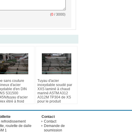
(
0
/ 3000)
e sans couture
Tuyau d'acier
ineux d'acier
inoxydable soudé par
xydable d'en DIN
XXS laminé à chaud
UNS S31500
mariné ASTM A312
5N/tuyau d'acier
A312M TP304 de XS
lex étiré à froid
pour le produit
chimique
illette
Contact
 refroidissement
Contact
te, roulette de dalle
Demande de
6M 1
soumission