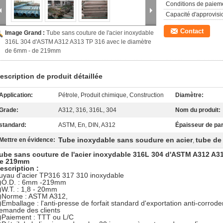
Conditions de paiem
Capacité d'approvis
Contact
Image Grand :
Tube sans couture de l'acier inoxydable
316L 304 d'ASTM A312 A313 TP 316 avec le diamètre
de 6mm - de 219mm
escription de produit détaillée
Application:
Pétrole, Produit chimique, Construction
Diamètre:
Grade:
A312, 316, 316L, 304
Nom du produit:
standard:
ASTM, En, DIN, A312
Épaisseur de par
Tube inoxydable sans soudure en acier
tube de
Mettre en évidence:
,
ube sans couture de l'acier inoxydable 316L 304 d'ASTM A312 A31
e 219mm
escription :
uyau d'acier TP316 317 310 inoxydable
)O.D. : 6mm -219mm
)W.T. : 1,8 - 20mm
)Norme : ASTM A312,
)Emballage : l'anti-presse de forfait standard d'exportation anti-corroden
emande des clients
)Paiement : TTT ou L/C