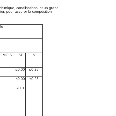
t chimique, canalisations, et un grand
ier, pour assurer la composition
le
MOIS
SI
N
≤0.00
≤0.25
≤0.00
≤0.25
≤0.0