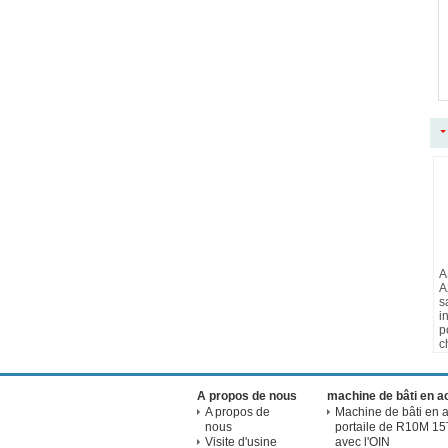
A
A
s
i
p
c
A propos de nous
machine de bâti en a
A propos de
Machine de bâti en a
nous
portaile de R10M 15
Visite d'usine
avec l'OIN