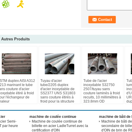
Autres Produits
STM duplex AISI A312
Tuyau d'acier
Tube de l'acier
Tub
213 marinant le tube
tube/2205 duplex
inoxydable S32750
lum
ans couture d'acier
d'acier inoxydable de
2507/tuyau sans
ino
noxydable étiré à froid
SS2377 UNS S31803
couture laminés à froid
d'
our l'échangeur de
sans couture étirés à
recuits, 10 millimètres à
UR4
haleur
froid pour la structure
323.8mm OD
dup
cier
machine de coulée continue
machine de bâti de b
cier Semi-
Machine de coulée continue de
Machine de bâti de
T par heure
billette en acier LadleTurret avec la
secondaire de billet
certification d'OIN
d'OIN de brin de R