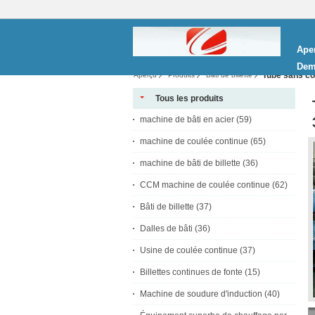
Ape
Dem
Tube sans co
Aperçu
Produits
Bâti de billette
Tous les produits
machine de bâti en acier
(59)
machine de coulée continue
(65)
machine de bâti de billette
(36)
CCM machine de coulée continue
(62)
Bâti de billette
(37)
Dalles de bâti
(36)
Usine de coulée continue
(37)
Billettes continues de fonte
(15)
Machine de soudure d'induction
(40)