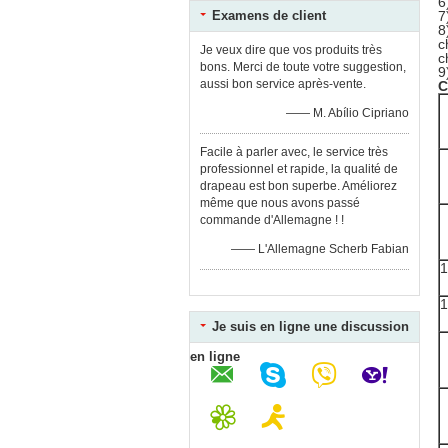
6
Examens de client
7
8
c
Je veux dire que vos produits très
c
bons. Merci de toute votre suggestion,
9
aussi bon service après-vente.
C
—— M. Abílio Cipriano
Facile à parler avec, le service très
professionnel et rapide, la qualité de
drapeau est bon superbe. Améliorez
même que nous avons passé
commande d'Allemagne ! !
—— L'Allemagne Scherb Fabian
Je suis en ligne une discussion
en ligne