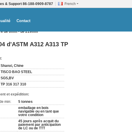
tes & Support
86-188-0909-8787
French
ualité
Contact
ètre de 6mm - de 219mm
304 d'ASTM A312 A313 TP
t:
Shanxi, Chine
TISCO BAO STEEL
SGS,BV
TP 316 317 310
ent et expédition:
de min:
5 tonnes
emballage en bois
navigable ou en tant que
votre condition
45 jours après acquit du
paiement par anticipation
de LC ou de TTT