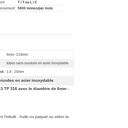
ent:
T / T ou L / C
ionnement:
5000 tonnes/par mois
6mm -219mm
tubes sans soudure en acier inoxydable
oi:
1,8 - 20mm
 rondes en acier inoxydable
3 TP 316 avec le diamètre de 6mm -
t l'inbulk ; huile ou paquet ou selon la