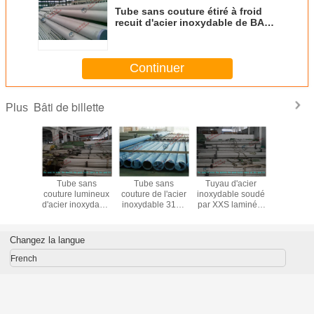
Tube sans couture étiré à froid
recuit d'acier inoxydable de BA
A312 TP310S avec l'épaisseur de
0.9mm à de 25mm
Continuer
Bâti de billette
Plus
 l'acier
Tube sans
Tube sans
Tuyau d'acier
ASTM dupl
dable
couture lumineux
couture de l'acier
inoxydable soudé
A312 
750
d'acier inoxydable
inoxydable 316L
par XXS laminé à
marinant 
yau sans
d'en DIN d'UNS
304 d'ASTM A312
chaud mariné
sans co
laminés à
S31500
A313 TP 316 avec
ASTM A312
d'acier in
cuits, 10
UR45N/tuyau
le diamètre de
A312M TP304 de
étiré à fr
Changez la langue
ètres à
d'acier duplex
6mm - de 219mm
XS pour le produit
l'échang
mm OD
étiré à froid
chimique
chale
French