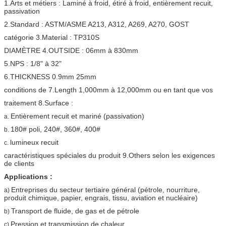
1.Arts et métiers : Laminé à froid, étiré à froid, entièrement recuit,
passivation
2.Standard : ASTM/ASME A213, A312, A269, A270, GOST
catégorie 3.Material : TP310S
DIAMÈTRE 4.OUTSIDE : 06mm à 830mm
5.NPS : 1/8" à 32"
6.THICKNESS 0.9mm 25mm
conditions de 7.Length 1,000mm à 12,000mm ou en tant que vos
traitement 8.Surface :
Entièrement recuit et mariné (passivation)
a.
180# poli, 240#, 360#, 400#
b.
lumineux recuit
c.
caractéristiques spéciales du produit 9.Others selon les exigences
de clients
Applications :
Entreprises du secteur tertiaire général (pétrole, nourriture,
a)
produit chimique, papier, engrais, tissu, aviation et nucléaire)
Transport de fluide, de gas et de pétrole
b)
Pression et transmission de chaleur
c)