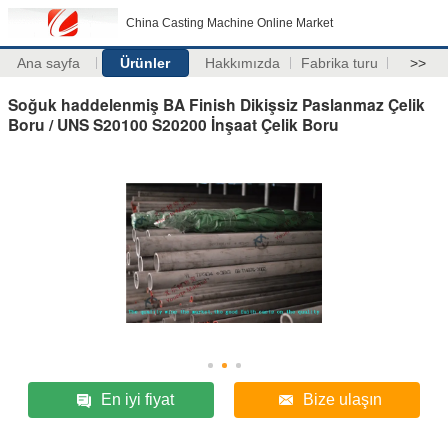
China Casting Machine Online Market
Ana sayfa
Ürünler
Hakkımızda
Fabrika turu
>>
Soğuk haddelenmiş BA Finish Dikişsiz Paslanmaz Çelik
Boru / UNS S20100 S20200 İnşaat Çelik Boru
En iyi fiyat
Bize ulaşın