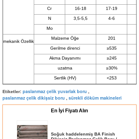
Cr
16-18
17-19
N
3,5-5,5
4-6
8
Mo
Malzeme Öğe
201
mekanik Özellik
Gerilme direnci
≥535
Akma Dayanımı
≥245
uzatma
≥30%
Sertlik (HV)
<253
paslanmaz çelik yuvarlak boru
Etiketler:
,
paslanmaz çelik dikişsiz boru
sürekli döküm makineleri
,
En İyi Fiyatı Alın
Soğuk haddelenmiş BA Finish
Dikişsiz Paslanmaz Çelik Boru /