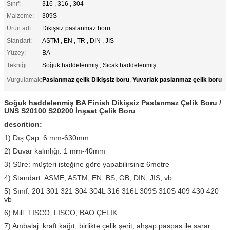
Sınıf:
316 , 316 , 304
Malzeme:
309S
Ürün adı:
Dikişsiz paslanmaz boru
Standart:
ASTM , EN , TR , DİN , JIS
Yüzey:
BA
Tekniği:
Soğuk haddelenmiş , Sıcak haddelenmiş
Paslanmaz çelik Dikişsiz boru
Yuvarlak paslanmaz çelik boru
Vurgulamak:
,
Soğuk haddelenmiş BA Finish Dikişsiz Paslanmaz Çelik Boru /
UNS S20100 S20200 İnşaat Çelik Boru
descrition:
1) Dış Çap: 6 mm-630mm
2) Duvar kalınlığı: 1 mm-40mm
3) Süre: müşteri isteğine göre yapabilirsiniz 6metre
4) Standart: ASME, ASTM, EN, BS, GB, DIN, JIS, vb
5) Sınıf: 201 301 321 304 304L 316 316L 309S 310S 409 430 420
vb
6) Mill: TISCO, LISCO, BAO ÇELİK
7) Ambalaj: kraft kağıt, birlikte çelik şerit, ahşap paspas ile sarar