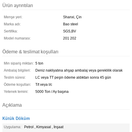
Ürün ayrıntıları
Menşe yeri:
Shanxi, Çin
Marka adı:
Bao steel
Sertifika:
SGS,BV
Model numarası:
201 202
Ödeme & teslimat koşulları
Min sipariş miktarı:
5 ton
Ambalaj bilgileri:
Deniz nakliyatına ahşap ambalaj veya gereklilik olarak
Teslim süresi:
LC veya TT peşin ödeme aldıktan sonra 45 gün
Ödeme koşulları:
T/t veya l/c
Yetenek temini:
5000 Ton / Ay başına
Açıklama
Kütük Döküm
Uygulama:
Petrol , Kimyasal , İnşaat