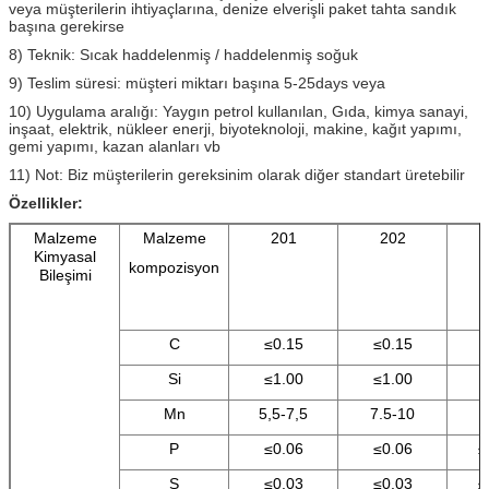
veya müşterilerin ihtiyaçlarına, denize elverişli paket tahta sandık
başına gerekirse
8) Teknik: Sıcak haddelenmiş / haddelenmiş soğuk
9) Teslim süresi: müşteri miktarı başına 5-25days veya
10) Uygulama aralığı: Yaygın petrol kullanılan, Gıda, kimya sanayi,
inşaat, elektrik, nükleer enerji, biyoteknoloji, makine, kağıt yapımı,
gemi yapımı, kazan alanları vb
11) Not: Biz müşterilerin gereksinim olarak diğer standart üretebilir
Özellikler:
Malzeme
Malzeme
201
202
Kimyasal
kompozisyon
Bileşimi
C
≤0.15
≤0.15
Si
≤1.00
≤1.00
Mn
5,5-7,5
7.5-10
P
≤0.06
≤0.06
≤
S
≤0.03
≤0.03
≤