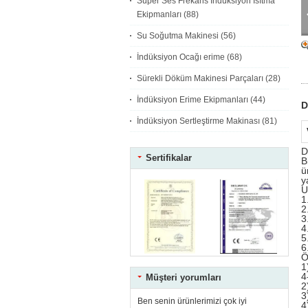
Süper Ses Frekans İndüksiyon Isıtma
Ekipmanları
(88)
Su Soğutma Makinesi
(56)
İndüksiyon Ocağı erime
(68)
Sürekli Döküm Makinesi Parçaları
(28)
İndüksiyon Erime Ekipmanları
(44)
D
İndüksiyon Sertleştirme Makinası
(81)
D
Sertifikalar
B
ü
y
U
1
2
3
4
5
6
Ö
1
4
Müşteri yorumları
2
3
Ben senin ürünlerimizi çok iyi
4