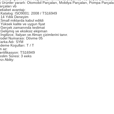
) Ürünler yararlı: Otomobil Parçaları, Mobilya Parçaları, Pompa Parçalar
arçaları vb
ekabet avantajı:
.Katalog: ISO9001: 2008 / TS16949
.14 Yıllık Deneyim
.Small miktarda kabul edildi
.Yüksek kalite ve uygun fiyat
.Gerçek zamanında teslimat
.Gelişmiş ve eksiksiz ekipman
.İngilizce, İtalyan ve Alman çizimlerini tanır.
odel Numarası: Dövme 05
arka Adı: SYM
deme Koşulları: T / T
n az:
ertifikasyon: TS16949
eslim Süresi: 3 eeks
rzı Ablity: