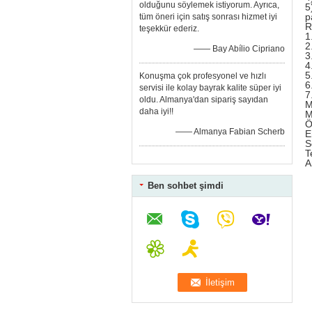
olduğunu söylemek istiyorum. Ayrıca,
5
p
tüm öneri için satış sonrası hizmet iyi
R
teşekkür ederiz.
1
2
—— Bay Abílio Cipriano
3
4
5
Konuşma çok profesyonel ve hızlı
6
servisi ile kolay bayrak kalite süper iyi
7
oldu. Almanya'dan sipariş sayıdan
M
daha iyi!!
M
Ö
—— Almanya Fabian Scherb
E
S
T
A
Ben sohbet şimdi