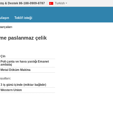
tış & Destek
86-188-0909-8787
Turkish
ulaşın
Teklif isteği
arçaları
me paslanmaz çelik
Çin
Poli çanta ve hava yastığı Emanet
ambalaj
Metal Döküm Makina
şulları:
3 iş günü içinde (miktar bağlıdır)
Western Union