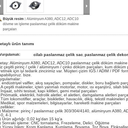
Büyük resim :
Alüminyum A380, ADC12, ADC10
dövme ve işleme paslanmaz çelik döküm makine
parçaları
etaylı ürün tanımı
cilalı paslanmaz çelik sac
paslanmaz çelik dekor
Vurgulamak:
,
etay: Alüminyum A380, ADC12, ADC10 paslanmaz çelik döküm makine p
iz çeşitli pirinç / çelik / alüminyum / çinko döküm parçaları, kum döküm
retmek için iyi tedarik zincirimiz var. Müşteri çizim IGS / ADIM / PDF fo
apabiliyoruz. bize.
ygulamalar:
. endüstriyel valfler, akış sayaçları, pompalar, diskler, boru bağlantı par
.A çeşitli makineler, içten yanmalı motorlar, motor, ısı eşanjörü, silah bil
.İnşaat, sıhhi tesisat, kapı kilitleri, gemi metal parçaları
.Pnömatik, elektrikli, hidrolik aletler, el aletleri, damgalama aletleri parça
.Tüm lokomotifler, araçlar, bisikletler, havacılık, dikiş, tekstil makineleri 
.Medikal, spor malzemeleri, bilgisayarlar, hareketli makine parçaları
zellikler:
) Malzeme: pirinç / paslanmaz çelik 303/304/4140, alüminyum A380, 
-0, 4-1
) Ürün ağırlığı: 0,02 kg'dan 15 kg'a
) Sonraki işleme: CNC tornalama, Frezeleme, Delici, Öğütme
) Yüzey İşlem: Krom Kaplama, Kumlama, Boyama, Toz Boya, Eloksall