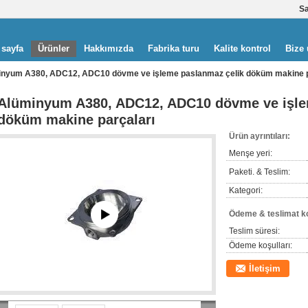
Sa
 sayfa
Ürünler
Hakkımızda
Fabrika turu
Kalite kontrol
Bize 
nyum A380, ADC12, ADC10 dövme ve işleme paslanmaz çelik döküm makine p
Alüminyum A380, ADC12, ADC10 dövme ve işle
döküm makine parçaları
Ürün ayrıntıları:
Menşe yeri:
Paketi. & Teslim:
Kategori:
Ödeme & teslimat ko
Teslim süresi:
Ödeme koşulları:
İletişim