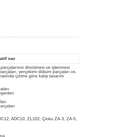
atif sac
arçalarının dövülmesi ve işlenmesi
 parçaları, yerçekimi döküm parçaları vs.
rmatında çizime göre kalıp tasarım
çaları
eşenleri
ları
parçaları
ADC12, ADC10, ZL102; Çinko ZA-3, ZA-5,
ama