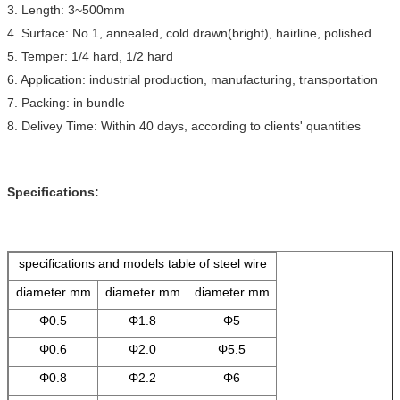
3. Length: 3~500mm
4. Surface: No.1, annealed, cold drawn(bright), hairline, polished
5. Temper: 1/4 hard, 1/2 hard
6. Application: industrial production, manufacturing, transportation
7. Packing: in bundle
8. Delivey Time: Within 40 days, according to clients' quantities
Specifications:
specifications and models table of steel wire
diameter mm
diameter mm
diameter mm
Φ0.5
Φ1.8
Φ5
Φ0.6
Φ2.0
Φ5.5
Φ0.8
Φ2.2
Φ6