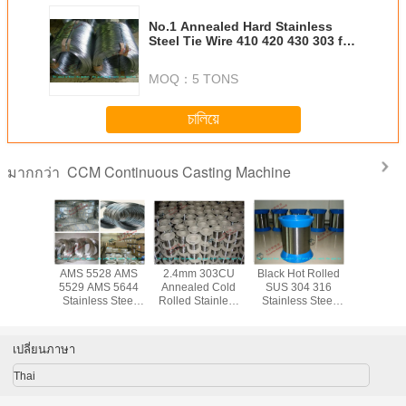
No.1 Annealed Hard Stainless
Steel Tie Wire 410 420 430 303 for
Scruber , 0.12mm to 0.13mm
Thickness
MOQ：
5 TONS
চালিয়ে
CCM Continuous Casting Machine
มากกว่า
ed Cold
AMS 5528 AMS
2.4mm 303CU
Black Hot Rolled
Bright So
tainless
5529 AMS 5644
Annealed Cold
SUS 304 316
Inox 314 S
ie Wire
Stainless Steel
Rolled Stainless
Stainless Steel
Steel Tie 
 GB DIN
Tie Wire / Spring
Steel Tie Wire 316
Tie Wire / Hard
304 316 3
 204CU
Steel Wire for
314 321 304L
Soft High Tensile
High Temp
ht Finish
Chemical
316L Grade
Strength Steel
Mesh B
เปลี่ยนภาษา
Wire , ISO9001
Thai