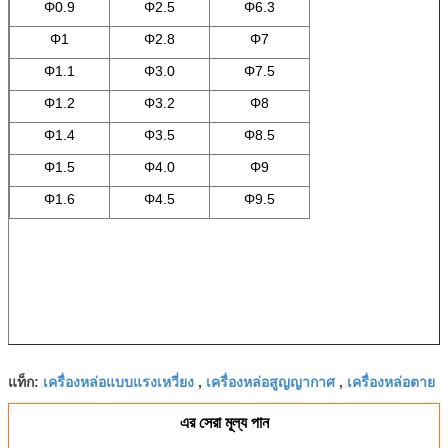
Φ0.9
Φ2.5
Φ6.3
Φ1
Φ2.8
Φ7
Φ1.1
Φ3.0
Φ7.5
Φ1.2
Φ3.2
Φ8
Φ1.4
Φ3.5
Φ8.5
Φ1.5
Φ4.0
Φ9
Φ1.6
Φ4.5
Φ9.5
เครื่องหล่อแบบแรงเหวี่ยง
เครื่องหล่อสูญญากาศ
เครื่องหล่อตาย
แท็ก:
,
,
এর সেরা মূল্য পান