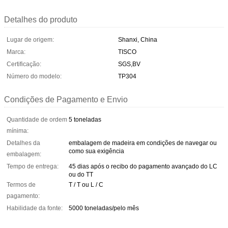
Detalhes do produto
Lugar de origem:
Shanxi, China
Marca:
TISCO
Certificação:
SGS,BV
Número do modelo:
TP304
Condições de Pagamento e Envio
Quantidade de ordem
5 toneladas
mínima:
Detalhes da
embalagem de madeira em condições de navegar ou
como sua exigência
embalagem:
Tempo de entrega:
45 dias após o recibo do pagamento avançado do LC
ou do TT
Termos de
T / T ou L / C
pagamento:
Habilidade da fonte:
5000 toneladas/pelo mês