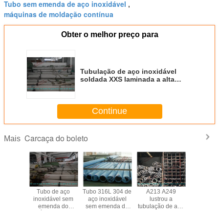
Tubo sem emenda de aço inoxidável
,
máquinas de moldação contínua
Obter o melhor preço para
Tubulação de aço inoxidável
soldada XXS laminada a alta
temperatura conservada ASTM
A312 A312M TP304 de XS para o
produto químico
Continue
Carcaça do boleto
Mais
S32750
Tubo de aço
Tubo 316L 304 de
A213 A249
ASTM fre
bulação
inoxidável sem
aço inoxidável
lustrou a
verso AIS
noxidável
emenda do
sem emenda de
tubulação de aço
A213 
menda
RUÍDO brilhante
ASTM A312 A313
inoxidável sem
conserva 