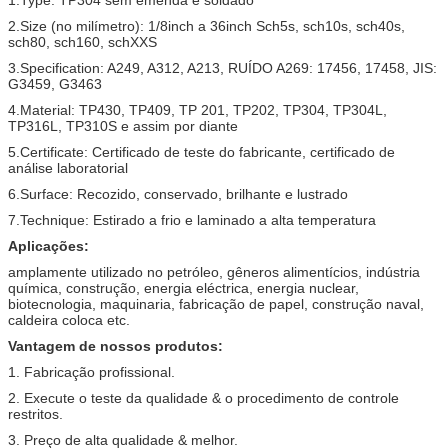
2.Size (no milímetro): 1/8inch a 36inch Sch5s, sch10s, sch40s,
sch80, sch160, schXXS
3.Specification: A249, A312, A213, RUÍDO A269: 17456, 17458, JIS:
G3459, G3463
4.Material: TP430, TP409, TP 201, TP202, TP304, TP304L,
TP316L, TP310S e assim por diante
5.Certificate: Certificado de teste do fabricante, certificado de
análise laboratorial
6.Surface: Recozido, conservado, brilhante e lustrado
7.Technique: Estirado a frio e laminado a alta temperatura
Aplicações:
amplamente utilizado no petróleo, gêneros alimentícios, indústria
química, construção, energia eléctrica, energia nuclear,
biotecnologia, maquinaria, fabricação de papel, construção naval,
caldeira coloca etc.
Vantagem de nossos produtos:
1. Fabricação profissional.
2. Execute o teste da qualidade & o procedimento de controle
restritos.
3. Preço de alta qualidade & melhor.