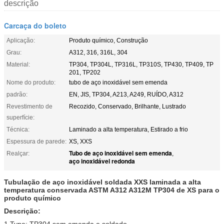
descrição
Carcaça do boleto
Aplicação:
Produto químico, Construção
Grau:
A312, 316, 316L, 304
Material:
TP304, TP304L, TP316L, TP310S, TP430, TP409, TP
201, TP202
Nome do produto:
tubo de aço inoxidável sem emenda
padrão:
EN, JIS, TP304, A213, A249, RUÍDO, A312
Revestimento de
Recozido, Conservado, Brilhante, Lustrado
superfície:
Técnica:
Laminado a alta temperatura, Estirado a frio
Espessura de parede:
XS, XXS
Tubo de aço inoxidável sem emenda
Realçar:
,
aço inoxidável redonda
Tubulação de aço inoxidável soldada XXS laminada a alta
temperatura conservada ASTM A312 A312M TP304 de XS para o
produto químico
Descrição:
1.Type: TP304 sem emenda e soldado