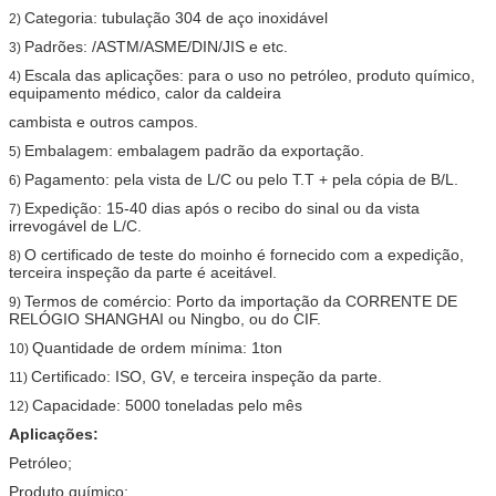
Categoria: tubulação 304 de aço inoxidável
2)
Padrões: /ASTM/ASME/DIN/JIS e etc.
3)
Escala das aplicações: para o uso no petróleo, produto químico,
4)
equipamento médico, calor da caldeira
cambista e outros campos.
Embalagem: embalagem padrão da exportação.
5)
Pagamento: pela vista de L/C ou pelo T.T + pela cópia de B/L.
6)
Expedição: 15-40 dias após o recibo do sinal ou da vista
7)
irrevogável de L/C.
O certificado de teste do moinho é fornecido com a expedição,
8)
terceira inspeção da parte é aceitável.
Termos de comércio: Porto da importação da CORRENTE DE
9)
RELÓGIO SHANGHAI ou Ningbo, ou do CIF.
Quantidade de ordem mínima: 1ton
10)
Certificado: ISO, GV, e terceira inspeção da parte.
11)
Capacidade: 5000 toneladas pelo mês
12)
Aplicações:
Petróleo;
Produto químico;