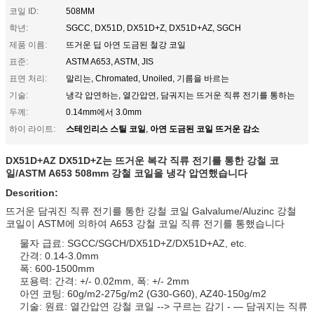
코일 ID:
508MM
학년:
SGCC, DX51D, DX51D+Z, DX51D+AZ, SGCH
제품 이름:
뜨거운 딥 아연 도금된 철강 코일
표준:
ASTM A653, ASTM, JIS
표면 처리:
말리는, Chromated, Unoiled, 기름을 바르는
기술:
냉각 압연하는, 열간압연, 담궈지는 뜨거운 직류 전기를 통하는
두께:
0.14mm에서 3.0mm
스테인리스 스틸 코일
아연 도금된 코일 뜨거운 감소
하이 라이트:
,
DX51D+AZ DX51D+Z는 뜨거운 복각 직류 전기를 통한 강철 코
일/ASTM A653 508mm 강철 코일을 냉각 압연했습니다
Descrition:
뜨거운 담궈진 직류 전기를 통한 강철 코일 Galvalume/Aluzinc 강철
코일이 ASTM에 의하여 A653 강철 코일 직류 전기를 통했습니다
물자 급료: SGCC/SGCH/DX51D+Z/DX51D+AZ, etc.
간격: 0.14-3.0mm
폭: 600-1500mm
포용력: 간격: +/- 0.02mm, 폭: +/- 2mm
아연 코팅: 60g/m2-275g/m2 (G30-G60), AZ40-150g/m2
기술: 원료: 열간압연 강철 코일 --> 구르는 감기 - — 담궈지는 직류