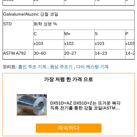
Galvalume/Aluzinc 강철 코일
STD
화학 성분 %
C
Mn
S
P
x103
x102
x103
x103
ASTM A792
30~60
20~27
14~23
14~2
흡인 주조 기계
원심 주조기
다이 캐스팅 기계
꼬리표:
,
,
가장 저렴 한 가격 으로
DX51D+AZ DX51D+Z는 뜨거운 복각
직류 전기를 통한 강철 코일/ASTM
A653 508mm 강철 코일을 냉각 압연
했습니다
계속하다