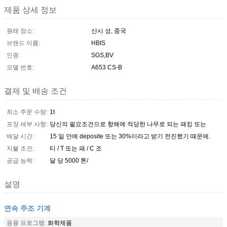
제품 상세 정보
원래 장소:
산시 성, 중국
브랜드 이름:
HBIS
인증:
SGS,BV
모델 번호:
A653 CS-B
결제 및 배송 조건
최소 주문 수량:
1t
포장 세부 사항:
당신의 필요조건으로 항해에 적당한 나무로 되는 패킹 또는
배달 시간:
15 일 안에 deposite 또는 30%이라고 받기 전진했기 때문에.
지불 조건:
티 / T 또는 패 / C 조
공급 능력:
달 당 5000 톤/
설명
연속 주조 기계
응용 프로그램:
화학제품