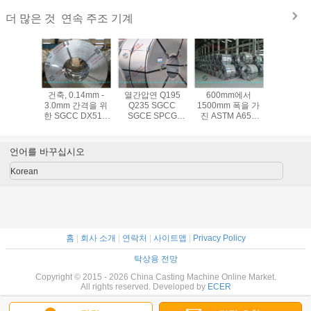
연속 주조 기계
더 많은 것
DX51D
건축, 0.14mm -
열간압연 Q195
600mm에서
Q195 D
 DX54D
3.0mm 간격을 위
Q235 SGCC
1500mm 폭을 가
SGCC 
 아연 코팅
한 SGCC DX51D
SGCE SPCG
진 ASTM A653
A653M
기를 통한
ASTM A653 JIS
ASTM A653 JIS
SGCC DX51D
610mm 
 큰 반짝
G3302 뜨거운 복
G3302 뜨거운 담
DX53D 뜨거운 복
진 직류 
000mm
각 직류 전기를 통
궈진 직류 전기를
각 직류 전기를 통
한 강철 
언어를 바꾸십시오
mm 폭
한 강철 코일
통한 1250mm 강
한 강철 코일
0.14m
철 코일
3.0mm 
Korean
홈
|
회사 소개
|
연락처
|
사이트맵
|
Privacy Policy
탁상용 전망
Copyright © 2015 - 2026 China Casting Machine Online Market.
All rights reserved. Developed by
ECER