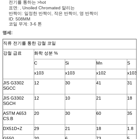
전기를 통하는 >hot
표면: , Unoiled Chromated 말리는
반짝이: 일정한 반짝이, 작은 반짝이, 영 반짝이
ID: 508MM
코일 무게: 3-6 톤
명세:
직류 전기를 통한 강철 코일
강철 급료
화학 성분 %
C
Si
Mn
S
x103
x103
x102
x103
JIS G3302
12
30
41
31
SGCC
JIS G3302
12
10
21
18
SGCH
ASTM A653
20
30
60
35
CS.B
DX51D+Z
29
21
18
1.8
G550
20
6
73
5