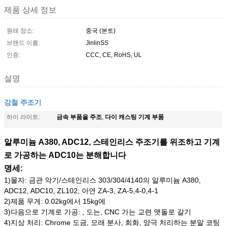
제품 상세 정보
원래 장소:
중국 (본토)
브랜드 이름:
JinlinSS
인증:
CCC, CE, RoHS, UL
설명
강철 주조기
금속 부품을 주조
다이 캐스팅 기계 부품
하이 라이트:
,
알루미늄 A380, ADC12, 스테인리스 주조기를 위조하고 기계
로 가공하는 ADC10는 분해합니다
명세:
1)물자: 금관 악기/스테인리스 303/304/4140의 알루미늄 A380,
ADC12, ADC10, ZL102; 아연 ZA-3, ZA-5,4-0,4-1
2)제품 무게: 0.02kg에서 15kg에
3)다음으로 기계로 가공: , 도는, CNC 가는 교련 맷돌로 갈기
4)지상 처리: Chrome 도금, 모래 분사, 회화, 양극 처리하는 분말 코팅