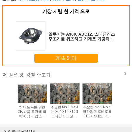
가장 저렴 한 가격 으로
알루미늄 A380, ADC12, 스테인리스
주조기를 위조하고 기계로 가공하는
ADC10는 분해합니다
계속하다
강철 주조기
더 많은 것
테인리스
취사 도구를 위한
주요한 No.1 No.4
주요한 No.1 No.4
알루미늄 A
부속, 건
2B/바륨 표면에 의
는 304 316 310S
열간압연 304 316
ADC12,
입히는 지
하여 냉각 압연되
스테인리스 코일,
310S 스테인리스
스 주조기
를 기계로
는 스테인리스 코
취사 도구를 위한
는, 취사 도구를 위
하고 기계
습니다
일 전성기
2B 바륨 표면을 냉
한 2B 바륨 표면 감
하는 ADC
No.1/No.4
각 압연했습니다
깁니다
해합
언어를 바꾸십시오