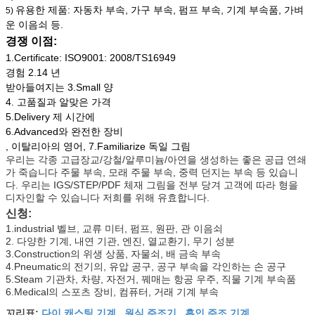
유용한 제품: 자동차 부속, 가구 부속, 펌프 부속, 기계 부속품, 가벼
5)
운 이음쇠 등.
경쟁 이점:
1.Certificate: ISO9001: 2008/TS16949
경험 2.14 년
받아들여지는 3.Small 양
4. 고품질과 알맞은 가격
5.Delivery 제 시간에
6.Advanced와 완전한 장비
, 이탈리아의 영어, 7.Familiarize 독일 그림
우리는 각종 고급장교/강철/알루미늄/아연을 생성하는 좋은 공급 연쇄
가 죽습니다 주물 부속, 모래 주물 부속, 중력 던지는 부속 등 있습니
다. 우리는 IGS/STEP/PDF 체재 그림을 전부 당겨 고객에 따라 형을
디자인할 수 있습니다 저희를 위해 유효합니다.
신청:
1.industrial 벨브, 교류 미터, 펌프, 원판, 관 이음쇠
2. 다양한 기계, 내연 기관, 엔진, 열교환기, 무기 성분
3.Construction의 위생 상품, 자물쇠, 배 금속 부속
4.Pneumatic의 전기의, 유압 공구, 공구 부속을 각인하는 손 공구
5.Steam 기관차, 차량, 자전거, 꿰매는 항공 우주, 직물 기계 부속품
6.Medical의 스포츠 장비, 컴퓨터, 거래 기계 부속
다이 캐스팅 기계
원심 주조기
흡인 주조 기계
꼬리표:
,
,