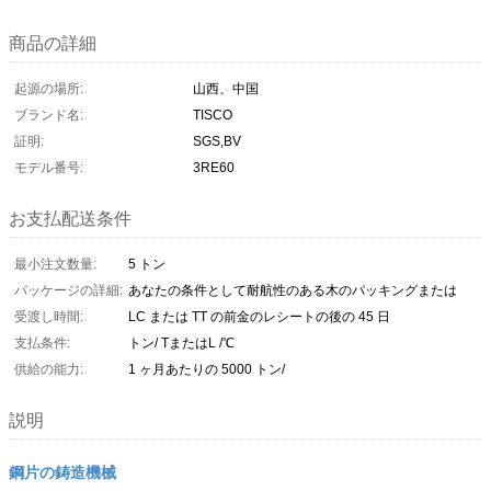
商品の詳細
起源の場所:
山西、中国
ブランド名:
TISCO
証明:
SGS,BV
モデル番号:
3RE60
お支払配送条件
最小注文数量:
5 トン
パッケージの詳細:
あなたの条件として耐航性のある木のパッキングまたは
受渡し時間:
LC または TT の前金のレシートの後の 45 日
支払条件:
トン/ TまたはL /℃
供給の能力:
1 ヶ月あたりの 5000 トン/
説明
鋼片の鋳造機械