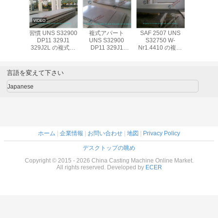
習慣 UNS S32900
複式アパート
SAF 2507 UNS
習慣 UNS 
DP11 329J1
UNS S32900
S32750 W-
DP11 3
329J2L の複式ア
DP11 329J1
Nr1.4410 の複式
329J2L
パートのステンレ
329J2L のステン
アパートのステン
パートの
ス鋼シート/2B
レス鋼シート/2B
レス鋼シート/BV
ス鋼シー
No.1 No.4 の終わ
No.1 No.4 の終わ
は 0.3mm - 3mm
No.1 No
言語を変えて下さい
りの鋼板
りの鋼板
とめっきします
りの
Japanese
ホーム
|
企業情報
|
お問い合わせ
|
地図
|
Privacy Policy
デスクトップの眺め
Copyright © 2015 - 2026 China Casting Machine Online Market.
All rights reserved. Developed by
ECER