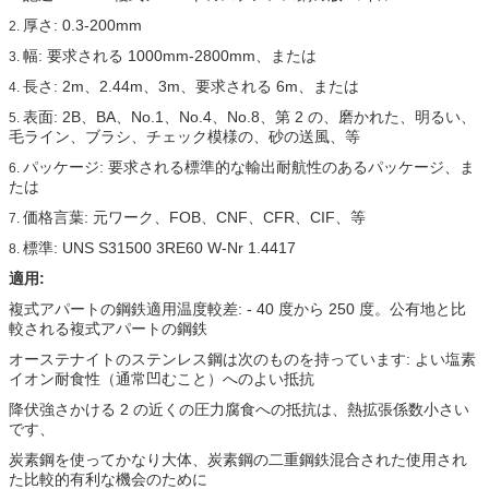
厚さ: 0.3-200mm
2.
幅: 要求される 1000mm-2800mm、または
3.
長さ: 2m、2.44m、3m、要求される 6m、または
4.
表面: 2B、BA、No.1、No.4、No.8、第 2 の、磨かれた、明るい、
5.
毛ライン、ブラシ、チェック模様の、砂の送風、等
パッケージ: 要求される標準的な輸出耐航性のあるパッケージ、ま
6.
たは
価格言葉: 元ワーク、FOB、CNF、CFR、CIF、等
7.
標準: UNS S31500 3RE60 W-Nr 1.4417
8.
適用:
複式アパートの鋼鉄適用温度較差: - 40 度から 250 度。公有地と比
較される複式アパートの鋼鉄
オーステナイトのステンレス鋼は次のものを持っています: よい塩素
イオン耐食性（通常凹むこと）へのよい抵抗
降伏強さかける 2 の近くの圧力腐食への抵抗は、熱拡張係数小さい
です、
炭素鋼を使ってかなり大体、炭素鋼の二重鋼鉄混合された使用され
た比較的有利な機会のために