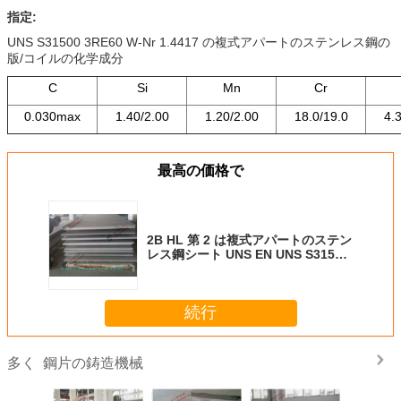
指定:
UNS S31500 3RE60 W-Nr 1.4417 の複式アパートのステンレス鋼の
版/コイルの化学成分
C
Si
Mn
Cr
0.030max
1.40/2.00
1.20/2.00
18.0/19.0
4.
最高の価格で
2B HL 第 2 は複式アパートのステン
レス鋼シート UNS EN UNS S31500
3RE60 の 1000mm から 2800mm
の幅を磨きました
続行
鋼片の鋳造機械
多く