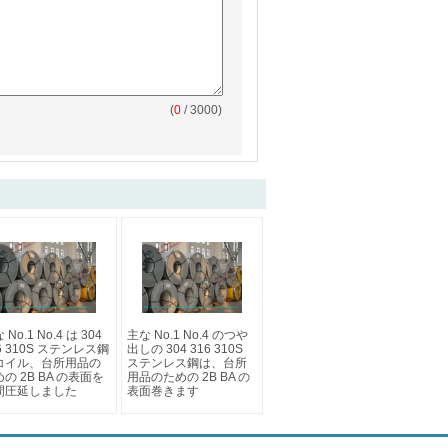
(
0
/ 3000)
 No.1 No.4 は 304
主な No.1 No.4 のつや
6 310S ステンレス鋼
出しの 304 316 310S
コイル、台所用品の
ステンレス鋼は、台所
の 2B BA の表面を
用品のための 2B BA の
間圧延しました
表面巻きます