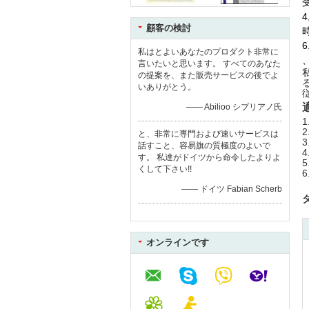
顧客の検討
時
私はとよいあなたのプロダクト非常に
言いたいと思います。 すべてのあなた
の提案を、また販売サービスの後でよ
いありがとう。
—— Abilioo シプリアノ氏
と、非常に専門および速いサービスは
話すこと、容易旗の質極度のよいで
す。 私達がドイツから命令したよりよ
くして下さい!!
—— ドイツ Fabian Scherb
オンラインです