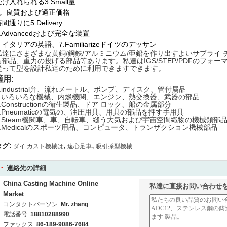
受け入れられる3.Small量
4。良質および適正価格
間通りに5.Delivery
6.Advancedおよび完全な装置
、イタリアの英語、7.Familiarizeドイツのデッサン
私達にさまざまな黄銅/鋼鉄/アルミニウム/亜鉛を作り出すよいサプライ 
る部品、重力の投げる部品等あります。私達はIGS/STEP/PDFのフォ
従って型を設計私達のために利用できますできます。
適用:
1.industrial弁、流れメートル、ポンプ、ディスク、管付属品
2.いろいろな機械、内燃機関、エンジン、熱交換器、武器の部品
3.Constructionの衛生製品、ドア ロック、船の金属部分
4.Pneumaticの電気の、油圧用具、用具の部品を押す手用具
5.Steam機関車、車、自転車、縫う大気および宇宙空間織物の機械類部
6.Medicalのスポーツ用品、コンピュータ、トランザクション機械部品
,
,
タグ:
ダイ カスト機械は
遠心足車
吸引採型機械
連絡先の詳細
China Casting Machine Online
私達に直接お問い合わせ
Market
コンタクトパーソン:
Mr. zhang
電話番号:
18810288990
ファックス:
86-189-9086-7684