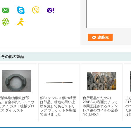
その他の製品
産業鋳造物鋼鉄は部
銅/ステンレス鋼の精密
台所用品のための
主な
品、合金/銅/アルミニウ
は部品、構造の黒い上
2B/BA の表面によって
31
ム ダイ カスト機械プロ
塗を施してあるストリ
冷間圧延されるステン
の
セス ダイ カスト
ップ ブラケットを機械
レス鋼のコイルの全盛
ため
で造りました
No.1/No.4
冷