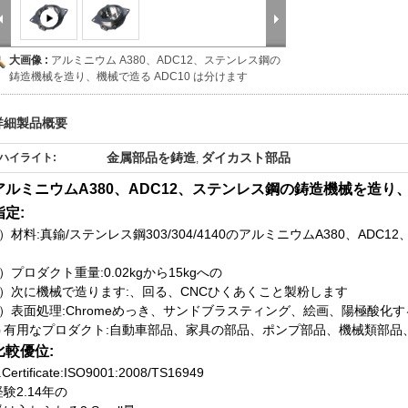
大画像 :
アルミニウム A380、ADC12、ステンレス鋼の
鋳造機械を造り、機械で造る ADC10 は分けます
詳細製品概要
金属部品を鋳造
ダイカスト部品
ハイライト:
,
アルミニウムA380、ADC12、ステンレス鋼の鋳造機械を造り
指定:
）材料:真鍮/ステンレス鋼303/304/4140のアルミニウムA380、ADC12、ADC
2）プロダクト重量:0.02kgから15kgへの
3）次に機械で造ります:、回る、CNCひくあくこと製粉します
4）表面処理:Chromeめっき、サンドブラスティング、絵画、陽極酸化
有用なプロダクト:自動車部品、家具の部品、ポンプ部品、機械類部品
)
比較優位:
.Certificate:ISO9001:2008/TS16949
経験2.14年の