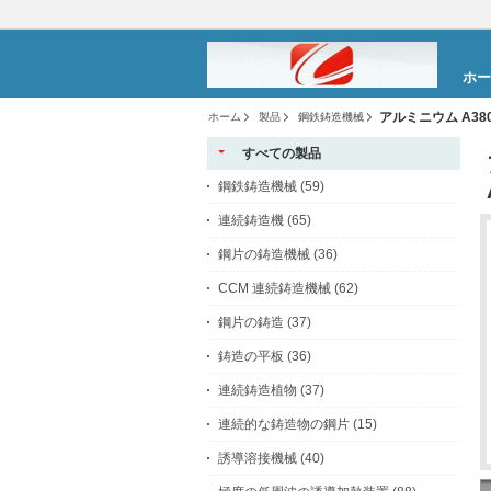
ホー
アルミニウム A3
ホーム
製品
鋼鉄鋳造機械
すべての製品
鋼鉄鋳造機械
(59)
連続鋳造機
(65)
鋼片の鋳造機械
(36)
CCM 連続鋳造機械
(62)
鋼片の鋳造
(37)
鋳造の平板
(36)
連続鋳造植物
(37)
連続的な鋳造物の鋼片
(15)
誘導溶接機械
(40)