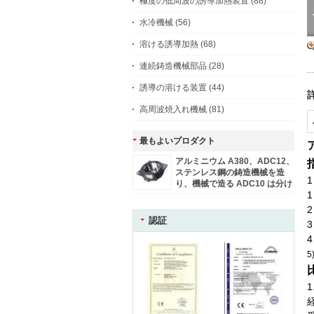
極度の低周波の誘導加熱装置
(88)
水冷機械
(56)
溶ける誘導加熱
(68)
連続鋳造機械部品
(28)
誘導の溶ける装置
(44)
高周波焼入れ機械
(81)
最もよいプロダクト
アルミニウム A380、ADC12、
ステンレス鋼の鋳造機械を造
1
り、機械で造る ADC10 は分け
1
ます
認証
5
1