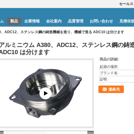
セールス
ム
製品
企業情報
会社案内
品質管理
お問い合わせ
見積依
80、ADC12、ステンレス鋼の鋳造機械を造り、機械で造る ADC10 は分けます
アルミニウム A380、ADC12、ステンレス鋼の
ADC10 は分けます
商品の詳細:
起源の場所:
ブランド名:
証明:
連絡先