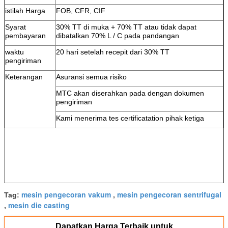
istilah Harga
FOB, CFR, CIF
Syarat
30% TT di muka + 70% TT atau tidak dapat
pembayaran
dibatalkan 70% L / C pada pandangan
waktu
20 hari setelah recepit dari 30% TT
pengiriman
Keterangan
Asuransi semua risiko
MTC akan diserahkan pada dengan dokumen
pengiriman
Kami menerima tes certificatation pihak ketiga
mesin pengecoran vakum
mesin pengecoran sentrifugal
Tag:
,
mesin die casting
,
Dapatkan Harga Terbaik untuk