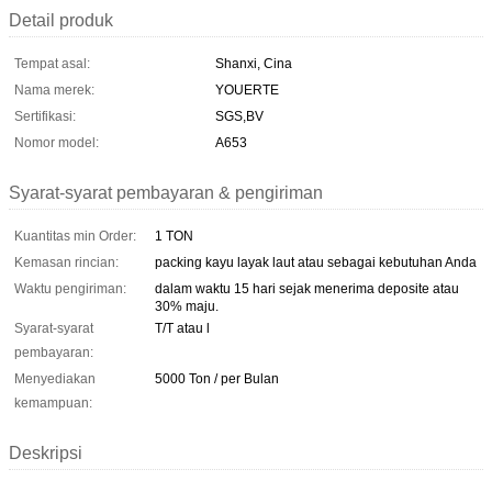
Detail produk
Tempat asal:
Shanxi, Cina
Nama merek:
YOUERTE
Sertifikasi:
SGS,BV
Nomor model:
A653
Syarat-syarat pembayaran & pengiriman
Kuantitas min Order:
1 TON
Kemasan rincian:
packing kayu layak laut atau sebagai kebutuhan Anda
Waktu pengiriman:
dalam waktu 15 hari sejak menerima deposite atau
30% maju.
Syarat-syarat
T/T atau l
pembayaran:
Menyediakan
5000 Ton / per Bulan
kemampuan:
Deskripsi