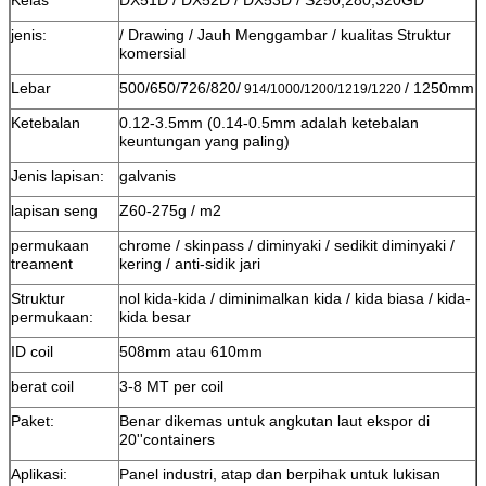
jenis:
/ Drawing / Jauh Menggambar / kualitas Struktur
komersial
Lebar
500/650/726/820/
/ 1250mm
914/1000/1200/1219/1220
Ketebalan
0.12-3.5mm (0.14-0.5mm adalah ketebalan
keuntungan yang paling)
Jenis lapisan:
galvanis
lapisan seng
Z60-275g / m2
permukaan
chrome / skinpass / diminyaki / sedikit diminyaki /
treament
kering / anti-sidik jari
Struktur
nol kida-kida / diminimalkan kida / kida biasa / kida-
permukaan:
kida besar
ID coil
508mm atau 610mm
berat coil
3-8 MT per coil
Paket:
Benar dikemas untuk angkutan laut ekspor di
20''containers
Aplikasi:
Panel industri, atap dan berpihak untuk lukisan