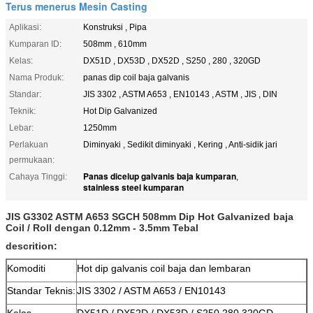
Terus menerus Mesin Casting
Aplikasi:
Konstruksi , Pipa
Kumparan ID:
508mm , 610mm
Kelas:
DX51D , DX53D , DX52D , S250 , 280 , 320GD
Nama Produk:
panas dip coil baja galvanis
Standar:
JIS 3302 , ASTM A653 , EN10143 , ASTM , JIS , DIN
Teknik:
Hot Dip Galvanized
Lebar:
1250mm
Perlakuan
Diminyaki , Sedikit diminyaki , Kering , Anti-sidik jari
permukaan:
Panas dicelup galvanis baja kumparan
Cahaya Tinggi:
,
stainless steel kumparan
JIS G3302 ASTM A653 SGCH 508mm Dip Hot Galvanized baja
Coil / Roll dengan 0.12mm - 3.5mm Tebal
descrition:
Komoditi
Hot dip galvanis coil baja dan lembaran
Standar Teknis:
JIS 3302 / ASTM A653 / EN10143
Kelas
DX51D / DX52D / DX53D / S250,280,320GD