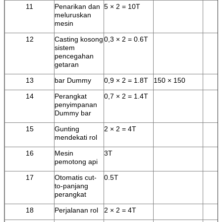
11
Penarikan dan
5 × 2 = 10T
meluruskan
mesin
12
Casting kosong
0,3 × 2 = 0.6T
sistem
pencegahan
getaran
13
bar Dummy
0,9 × 2 = 1.8T
150 × 150
14
Perangkat
0,7 × 2 = 1.4T
penyimpanan
Dummy bar
15
Gunting
2 × 2 = 4T
mendekati rol
16
Mesin
3T
pemotong api
17
Otomatis cut-
0.5T
to-panjang
perangkat
18
Perjalanan rol
2 × 2 = 4T