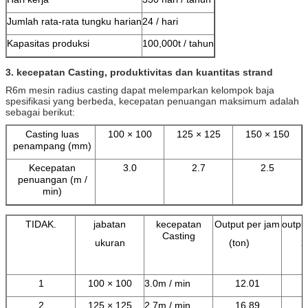
Jumlah rata-rata tungku harian
24 / hari
Kapasitas produksi
100,000t / tahun
3.
kecepatan Casting, produktivitas dan
kuantitas
strand
R6m mesin radius casting dapat melemparkan kelompok baja
spesifikasi yang berbeda, kecepatan penuangan maksimum adalah
sebagai berikut:
Casting luas
100 × 100
125 × 125
150 × 150
penampang (mm)
Kecepatan
3.0
2.7
2.5
penuangan (m /
min)
TIDAK.
jabatan
kecepatan
Output per jam
outpu
Casting
ukuran
(ton)
2
1
100 × 100
3.0m / min
12.01
2
125 × 125
2.7m / min
16,89