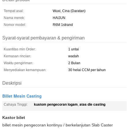
Tempat asal:
Wuxi, Cina (Daratan)
Nama merek:
HAIJUN
Nomor model:
R6M 1strand
Syarat-syarat pembayaran & pengiriman
Kuantitas min Order:
1 untai
Kemasan rincian:
wadah
Waktu pengiriman:
2 Bulan
Menyediakan kemampuan:
30 helai CCM per tahun
Deskripsi
Billet Mesin Casting
kustom pengecoran logam
atas die casting
Cahaya Tinggi:
,
Kastor bilet
billet mesin pengecoran kontinyu / berkelanjutan Slab Caster