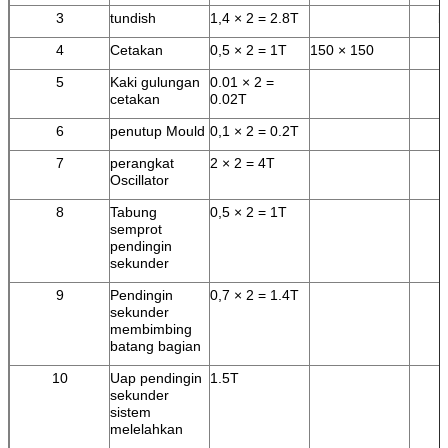
3
tundish
1,4 × 2 = 2.8T
b
4
Cetakan
0,5 × 2 = 1T
150 × 150
5
Kaki gulungan
0.01 × 2 =
cetakan
0.02T
6
penutup Mould
0,1 × 2 = 0.2T
7
perangkat
2 × 2 = 4T
Oscillator
8
Tabung
0,5 × 2 = 1T
semprot
pendingin
sekunder
9
Pendingin
0,7 × 2 = 1.4T
sekunder
membimbing
batang bagian
10
Uap pendingin
1.5T
sekunder
sistem
melelahkan