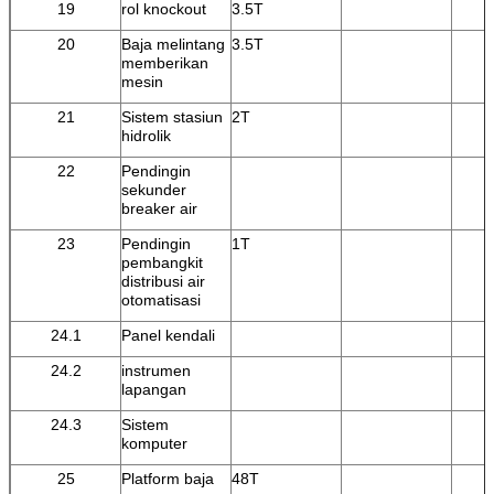
19
rol knockout
3.5T
20
Baja melintang
3.5T
memberikan
mesin
21
Sistem stasiun
2T
hidrolik
22
Pendingin
sekunder
breaker air
23
Pendingin
1T
pembangkit
distribusi air
otomatisasi
24.1
Panel kendali
24.2
instrumen
lapangan
24.3
Sistem
komputer
25
Platform baja
48T