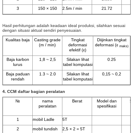
3
150 × 150
2.5m / min
21.72
Hasil perhitungan adalah keadaan ideal produksi, silahkan sesuai
dengan situasi aktual sendiri penyesuaian.
Kualitas baja
Casting grade
Tingkat
Diijinkan tingkat
(m / min)
deformasi
deformasi (ε
maks)
efektif (ε)
Baja karbon
1,8 ~ 2,5
Silakan lihat
0.25
lurus
tabel komputasi
Baja paduan
1.3 ~ 2.0
Silakan lihat
0,15 ~ 0,2
rendah
tabel komputasi
4.
CCM daftar bagian peralatan
№
nama
Berat
Model dan
S
peralatan
spesifikasi
1
mobil Ladle
5T
2
mobil tundish
2,5 × 2 = 5T