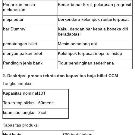
Penarikan mesin
Benar-benar 5 rol, pelurusan progresif
meluruskan
meja putar
Berkendara kelompok rantai terpusat
bar Dummy
Kaku, dengan bar kepala boneka diri
beradaptasi
pemotongan billet
Mesin pemotong api
menyampaikan billet
Kelompok terpusat meja rol hidup
Pendingin jenis bank
Tidur pendinginan sederhana
2.
Deskripsi proses teknis dan
kapasitas
baja billet CCM
Tungku induksi:
Kapasitas nominal
10T
Tap-to-tap siklus
60menit
kuantitas tungku
2set
Kapasitas produksi
Hari kerja
330 hari / tahun