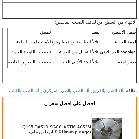
الانتهاء من السطح من لفائف الصلب المجلفن:
صقل الأسطح
نمط
تطبيق
لمعة العادية
يتلألأ القياسية مع نمط زهرة
الاستخدامات العامة
spanlge الحد الأدنى
يتلألأ التقليل من العادية
تطبيقات اللوحة العامة
صفر لمعة
يتلألأ الحد الأدنى للغاية
تطبيقات التصوير الخاصة
آلة الصب بالفراغ
آلة الصب بالطرد المركزي
آلة الصب بالقالب
بطاقة:
,
,
احصل على افضل سعر ل
Q195 DX51D SGCC ASTM A653M
JIS 610mm plonger يغلفن ملف
فولاذيّ, 0.14mm to 3.0mm ملف