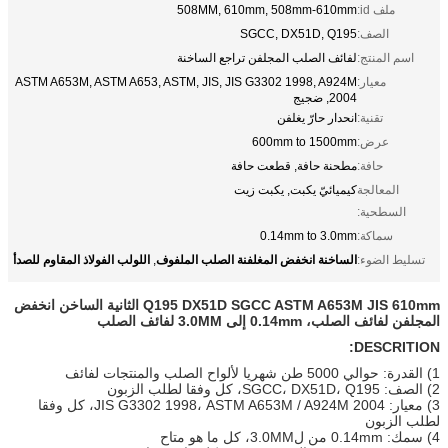
ملف id:
508MM, 610mm, 508mm-610mm
الصف:
SGCC, DX51D, Q195
اسم المنتج:
لفائف الصلب المجلفن تراجع الساخنة
معيار:
ASTM A653M, ASTM A653, ASTM, JIS, JIS G3302 1998, A924M
2004, ضجيج
تقنية:
انحدار حارّ يغلفن
عرض:
600mm to 1500mm
حافة:
مطحنة حافة, قطعت حافة
المعالجة
كيميائيّ يكبت, يكبت زيت
السطحية:
سماكة:
0.14mm to 3.0mm
الساخنة انخفض المغلفنة الصلب الملفوف
اللولب الفولاذ المقاوم للصدأ
تسليط الضوء:
,
Q195 DX51D SGCC ASTM A653M JIS 610mm الثانية الساخن انخفض
المجلفن لفائف الصلب، 0.14mm إلى 3.0MM لفائف الصلب
DESCRITION:
1) القدرة: حوالي 5000 طن شهريا لألواح الصلب والمنتجات لفائف
2) الصف: SGCC، DX51D، Q195، كل وفقا لطلب الزبون
3) معيار: JIS G3302 1998، ASTM A653M / A924M 2004، كل وفقا
لطلب الزبون
4) سمك: 0.14mm من ل3.0MM، كل ما هو متاح