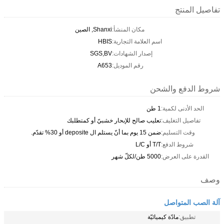
تفاصيل المنتج
مكان المنشأ:
Shanxi, الصين
اسم العلامة التجارية:
HBIS
إصدار الشهادات:
SGS,BV
رقم الموديل:
A653
شروط الدفع والشحن
الحد الأدنى لكمية:
1 طن
تفاصيل التغليف:
تعليب صالح للإبحار خشبيّ أو كمتطلبك
وقت التسليم:
ضمن 15 يوم بما أنّ يستلم ال deposite أو 30% تقدّم.
شروط الدفع:
T/T أو L/C
القدرة على العرض:
5000 طن/لكلّ شهر
وصف
آلة الصب المتواصل
تطبيق:
مادّة كيميائيّة