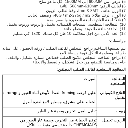
5) عرض: من 600MM إلى 1500MM، كل ما هو متاح
6) لفائف الرقم: 508mm-610mm الثانية
7) الوزن لفائف: from3-8MT، وفقا لطلب الزبون
8) الوزن الزنك طلاء: 40G / m2-275g / m2، وضعف الجانب
9) تلألأ: لمعة العادية، لمعة الصغيرة والصفر لمعة
10) المعالجة السطحية: المنتجات الكيميائية تخميل والزيوت وزيوت تخميل
11) الحافة: حافة طاحونة، وقطع حافة
12) الحد الأدنى من اجل محاكمة 10 طن كل سمك، 1x20 'في تسليم
مواصفات:
يتم تصنيعها الساخنة تراجع المجلفن لفائف الصلب / ورقة الحصول على متانة
طويلة، ومقاومة التآكل قوية وسطح لامع.
2) تراجع الساخنة المجلفن ملامح الصلب خصائص ممتازة تشكيل، والتلف،
حام، ومناسبة للتصنيع من خلال تشكيل، والضغط والانحناء.
المعالجة السطحية لفائف الصلب المجلفن:
المعالجة
الميزات
السطحية
العلاج الكيميائي
تقليل فرصة froming الصدأ الأبيض أثناء العبور وstrorage
تخميل
الحفاظ على مشرق، ومظهر لامع لفترة أطول
زيوت
تقليل الميل لتخزين وصمة عار العابر
الزيوت تخميل
توفير الحماية من التخزين وصمة عار العبور من
CHEMCIALS خاصة تسمى مثبطات التآكل