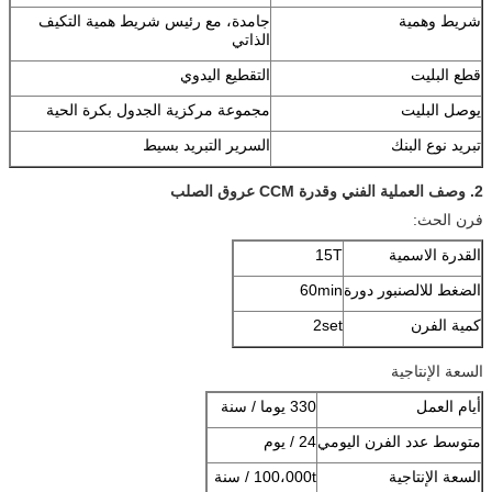
شريط وهمية
جامدة، مع رئيس شريط همية التكيف
الذاتي
قطع البليت
التقطيع اليدوي
يوصل البليت
مجموعة مركزية الجدول بكرة الحية
تبريد نوع البنك
السرير التبريد بسيط
2.
وصف العملية الفني وقدرة CCM عروق الصلب
فرن الحث:
القدرة الاسمية
15T
الضغط للالصنبور دورة
60min
كمية الفرن
2set
السعة الإنتاجية
أيام العمل
330 يوما / سنة
متوسط ​​عدد الفرن اليومي
24 / يوم
السعة الإنتاجية
100،000t / سنة