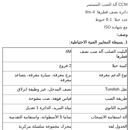
CCM آلة الصب المستمر
دائرة نصف قطرها: 4-8m
عدد حبلا: 1-8 خيوط
مع شهادة ISO
وصف:
1. بسيطة المعايير الفنية الاحتياطية:
البليت الصلب آلة صب نصف
4M
قطرها
كمية حبلا
2 فروع
نوع الدعم مغرفة
برج مغرفة، سيارة مغرفة، يتصاعد
مغرفة
نقل Tundish
نصف المدخل، عبر وظيفة انزلاق
طريقة الصب
قياس فوهة، صب مفتوحة
التبريد الثانوي
مياه التبريد، الدائرة 1 تعديل
آلة استقامة الانسحاب
تماما 5 الأسطوانة، واستقامة التقدمية
الجدول لفة
محرك مجموعة سلسلة مركزية