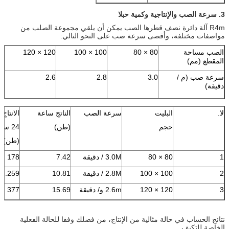
3. سرعة الصب والإنتاجية
وكمية
حبلا
R4m آلة دائرة نصف قطرها الصب يمكن أن يلقي مجموعة الصلب من
مواصفات مختلفة، وأقصى سرعة صب على النحو التالي:
الصب مساحة
80 × 80
100 × 100
120 × 120
المقطع (مم)
سرعة صب (م /
3.0
2.8
2.6
دقيقة)
لا.
البليت
سرعة الصب
الناتج ساعة
الانتاج
حجم
(طن)
24 ساعة
(طن)
1
80 × 80
3.0M / دقيقة
7.42
178
2
100 × 100
2.8M / دقيقة
10.81
259.
3
120 × 120
2.6m و/ دقيقة
15.69
377
نتائج الحساب في حالة مثالية من الإنتاج، من فضلك وفقا للحالة الفعلية
الخاصة للتكيف.