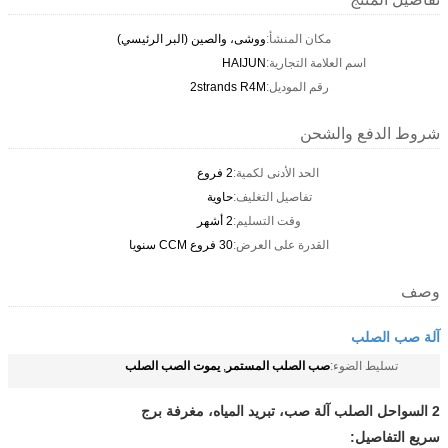
مكان المنشأ:
ووشى، والصين (البر الرئيسي)
اسم العلامة التجارية:
HAIJUN
رقم الموديل:
2strands R4M
شروط الدفع والشحن
الحد الأدنى لكمية:
2 فروع
تفاصيل التغليف:
حاوية
وقت التسليم:
2 أشهر
القدرة على العرض:
30 فروع CCM سنويا
وصف
آلة صب الصلب
صب الصلب المستمر
يموت الصب الصلب
تسليط الضوء:
,
2 السواحل الصلب آلة صب، تبريد المياه، مغرفة برج
سريع التفاصيل: