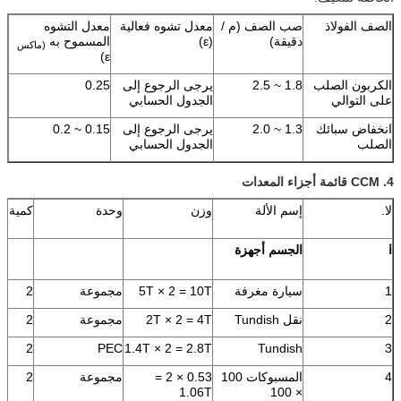
الصف الفولاذ
صب الصف (م /
معدل تشوه فعالية
معدل التشوه
دقيقة)
(ε)
المسموح به
(ماكس
ε)
الكربون الصلب
1.8 ~ 2.5
يرجى الرجوع إلى
0.25
على التوالي
الجدول الحسابي
انخفاض سبائك
1.3 ~ 2.0
يرجى الرجوع إلى
0.15 ~ 0.2
الصلب
الجدول الحسابي
4.
CCM قائمة أجزاء المعدات
لا.
إسم الألة
وزن
وحدة
كمية
ⅰ
الجسم أجهزة
1
سيارة مغرفة
5T × 2 = 10T
مجموعة
2
2
نقل Tundish
2T × 2 = 4T
مجموعة
2
2
PEC
1.4T × 2 = 2.8T
Tundish
3
4
المسبوكات 100
0.53 × 2 =
مجموعة
2
1.06T
× 100