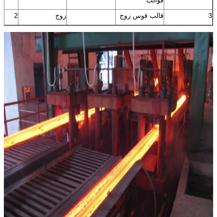
3
قالب قوس زوج
زوج
2