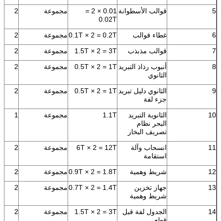
5
قوالب الأسطوانة
0.01 × 2 =
مجموعة
2
0.02T
6
غطاء قوالب
0.1T × 2 = 0.2T
مجموعة
2
7
قوالب مذبذب
1.5T × 2 = 3T
مجموعة
2
8
أنبوب رذاذ التبريد
0.5T × 2 = 1T
مجموعة
2
الثانوي
9
الثانوي دليل تبريد
0.5T × 2 = 1T
مجموعة
2
جزء لفة
10
الثانوية التبريد
1.1T
مجموعة
1
البحر نظام
تصريف البخار
11
انسحاب وآلة
6T × 2 = 12T
مجموعة
2
استقامة
12
شريط وهمية
0.9T × 2 = 1.8T
مجموعة
2
13
جهاز تخزين
0.7T × 2 = 1.4T
مجموعة
2
شريط وهمية
14
الجدول لفة قبل
1.5T × 2 = 3T
مجموعة
2
قطع