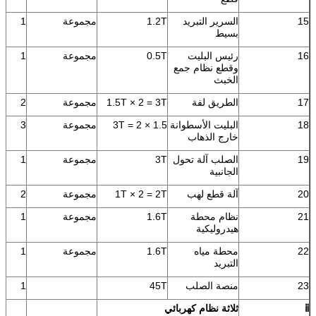
15
السرير التبريد
1.2T
مجموعة
1
بسيط
16
رئيس البليت
0.5T
مجموعة
1
وقطع نظام جمع
الخبث
17
الطريق لفة
1.5T × 2 = 3T
مجموعة
2
18
البليت الأسطوانة
1.5 × 2 = 3T
مجموعة
3
خارج الذهاب
19
الصلب آلة تحول
3T
مجموعة
1
الجانبية
20
آلة قطع لهب
1T × 2 = 2T
مجموعة
2
21
نظام محطة
1.6T
مجموعة
1
هيدروليكية
22
محطة مياه
1.6T
مجموعة
1
التبريد
23
منصة الصلب
45T
1
ⅱ
ثلاثة نظام كهربائي